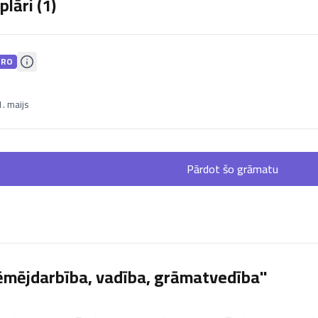
lāri (
1
)
PRO
. maijs
Pārdot šo grāmatu
ēmējdarbība, vadība, grāmatvedība"