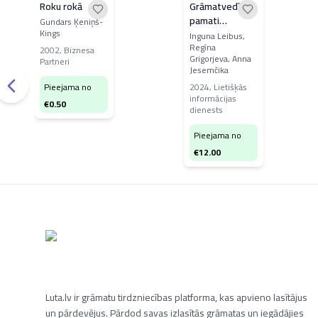
Roku rokā
Grāmatvedības
pamati
Gundars Ķeniņš-
Kings
uzņēmumos
Inguna Leibus,
Regīna
2002
,
Biznesa
Grigorjeva, Anna
Partneri
Jesemčika
Pieejama no
2024
,
Lietišķās
informācijas
€
0.50
dienests
Pieejama no
€
12.00
Luta.lv ir grāmatu tirdzniecības platforma, kas apvieno lasītājus
un pārdevējus. Pārdod savas izlasītās grāmatas un iegādājies