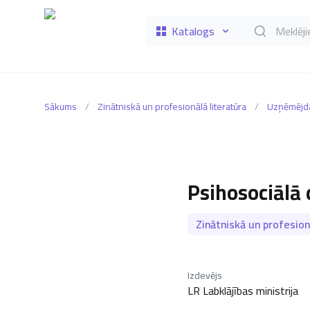
Katalogs
Meklēt grāmat
Sākums
/
Zinātniskā un profesionālā literatūra
/
Uzņēmējda
Psihosociālā 
Zinātniskā un profesion
Izdevējs
LR Labklājības ministrija