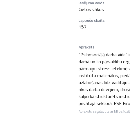
Iesējuma veids
Cietos vākos
Lappušu skaits
157
Apraksts
“Psihosociālā darba vide” i
darbā un to pārvaldību org
pārmaiņu stress ietekmē ve
institūta materiālos, pied
uzlabošanas līdz vadītāju 
rīkus darba devējiem, droš
kalpo kā strukturēts instr
privātajā sektorā. ESF Eir
Apraksts sagatavots ar MI palīdzī