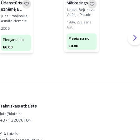
Ūdenstūrisma
Mārketings
Dar
uzņēmēja
vad
Jakovs Beļčikovs,
Valērijs Praude
rokasgrāmata
Juris Smaļinskis,
Robe
Asnāte Ziemele
1994
,
Zvaigzne
200
ABC
2006
ABC
Pieejama no
Pieejama no
Pi
€
0.80
€
6.00
€
1
Tehniskais atbalsts
luta@luta.lv
+371 22076104
SIA Luta.lv