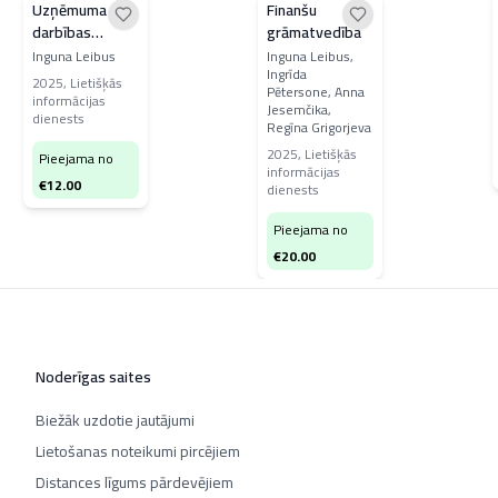
Uzņēmuma
Finanšu
darbības
grāmatvedība
uzsākšana,
Inguna Leibus
Inguna Leibus,
Ingrīda
grāmatvedība
2025
,
Lietišķās
Pētersone, Anna
un nodokļi
informācijas
Jesemčika,
dienests
Regīna Grigorjeva
2025
,
Lietišķās
Pieejama no
informācijas
€
12.00
dienests
Pieejama no
€
20.00
Noderīgas saites
Biežāk uzdotie jautājumi
Lietošanas noteikumi pircējiem
Distances līgums pārdevējiem