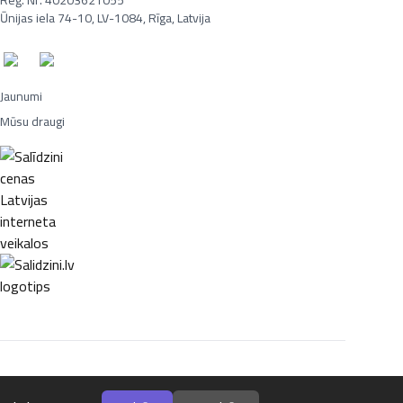
Reģ. Nr. 40203621055
Ūnijas iela 74-10, LV-1084, Rīga, Latvija
Jaunumi
Mūsu draugi
Portatīvie datori, Smaržas, Mēbeles, Ledusskapji, Lego, Velosipēdi,