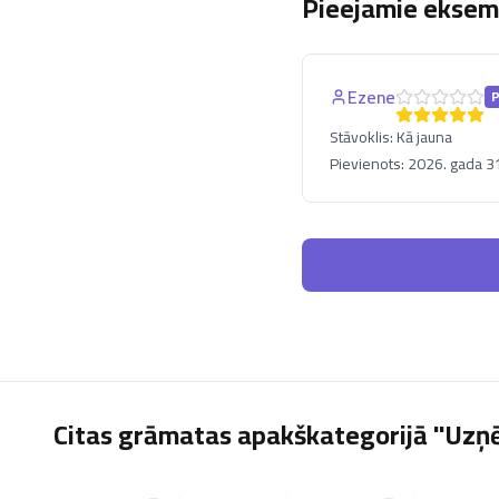
Pieejamie eksemp
Ezene
Stāvoklis:
Kā jauna
Pievienots:
2026. gada 31
Citas grāmatas apakškategorijā "Uzņ