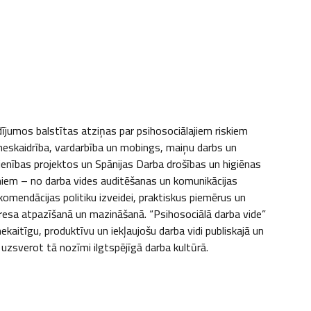
dījumos balstītas atziņas par psihosociālajiem riskiem 
neskaidrība, vardarbība un mobings, maiņu darbs un 
enības projektos un Spānijas Darba drošības un higiēnas 
miem – no darba vides auditēšanas un komunikācijas 
mendācijas politiku izveidei, praktiskus piemērus un 
tresa atpazīšanā un mazināšanā. “Psihosociālā darba vide” 
aitīgu, produktīvu un iekļaujošu darba vidi publiskajā un 
 uzsverot tā nozīmi ilgtspējīgā darba kultūrā.