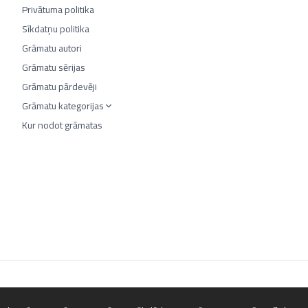
Privātuma politika
Sīkdatņu politika
Grāmatu autori
Grāmatu sērijas
Grāmatu pārdevēji
Grāmatu kategorijas
Kur nodot grāmatas
©
2026
Luta.lv. Visas tiesības aizsargātas.