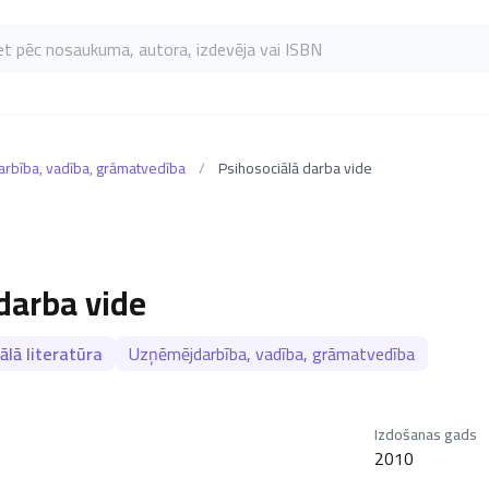
as pēc nosaukuma, autora, izdevēja vai ISBN
rbība, vadība, grāmatvedība
/
Psihosociālā darba vide
darba vide
ālā literatūra
Uzņēmējdarbība, vadība, grāmatvedība
Izdošanas gads
2010