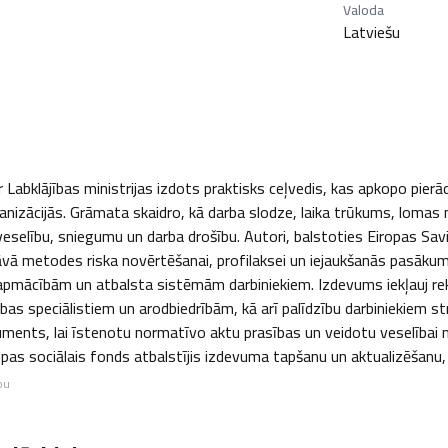
Valoda
Latviešu
r Labklājības ministrijas izdots praktisks ceļvedis, kas apkopo pierā
anizācijās. Grāmata skaidro, kā darba slodze, laika trūkums, lomas 
selību, sniegumu un darba drošību. Autori, balstoties Eiropas Savi
āvā metodes riska novērtēšanai, profilaksei un iejaukšanās pasāku
apmācībām un atbalsta sistēmām darbiniekiem. Izdevums iekļauj reko
ības speciālistiem un arodbiedrībām, kā arī palīdzību darbiniekiem s
uments, lai īstenotu normatīvo aktu prasības un veidotu veselībai nek
opas sociālais fonds atbalstījis izdevuma tapšanu un aktualizēšanu,
bu