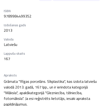
ISBN
9789984499352
Izdošanas gads
2013
Valoda
Latviešu
Lappušu skaits
167
Apraksts
Grāmata "Rīgas porcelāns. Sīkplastika", kas izdota latviešu 
valodā 2013. gadā, 167 lpp., un ir ierindota kategorijā 
"Māksla", apakškategorijā "Glezniecība, tēlniecība, 
fotomāksla". Ja esi reģistrēts lietotājs, iesaki apraksta 
papildinājumus.