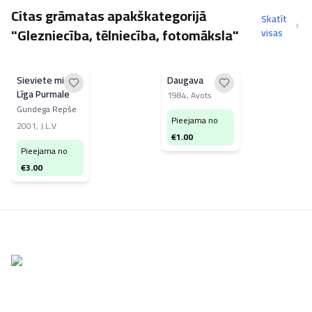
Citas grāmatas apakškategorijā
Skatīt
"Glezniecība, tēlniecība, fotomāksla"
visas
Sieviete miglā.
Daugava
Līga Purmale
1984
,
Avots
Gundega Repše
Pieejama no
2001
,
J.L.V
€
1.00
Pieejama no
€
3.00