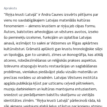
Apraksts
“Riņķa krusti Latvijā” ir Andra Caunes izsvērts pētījums par 
vienu no savdabīgākajiem Latvijas materiālās kultūras 
fenomeniem – akmens krustiem ar riņķa jeb cilpas formu. 
Autors, balstoties arheoloģijas un vēstures avotos, izseko 
šo pieminekļu izcelsmei, funkcijām un izplatībai Latvijas 
ainavā, iezīmējot to saikni ar Vidzemes un Rīgas apkārtnes 
kultūrvēsturi. Grāmatā aplūkoti gan krustu hronoloģiskie slāņi 
un tipoloģija, gan to uzraksti, zīmes un ikonogrāfija, kas atklāj 
atceres, robežiezīmēšanas un reliģiskās prakses aspektus. 
Izdevums atspoguļo krustu restaurācijas un saglabāšanas 
problēmas, vienlaikus piedāvājot plašu vizuālo materiālu un 
precīzas norādes uz atradnēm. Latvijas Vēstures institūta 
apgāda publikācija kļūst par uzticamu ceļvedi pētniekiem, 
muzeju darbiniekiem un kultūras mantojuma entuziastiem, 
sniedzot uz pierādījumiem balstītu skatījumu uz vietējās 
identitātes zīmēm. “Riņķa krusti Latvijā” pārliecinoši rāda, kā 
sīki akmens veidojumi glabā lielus stāstus par kopienu atmiņu 