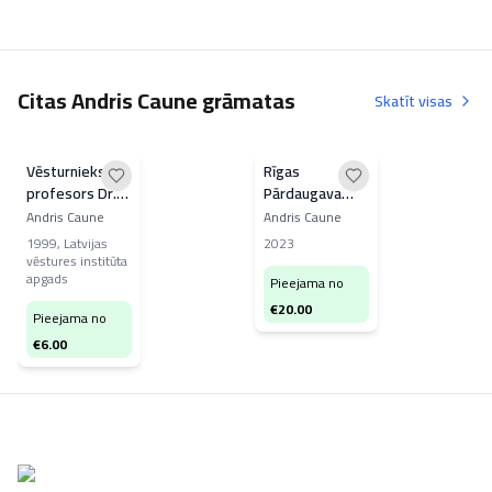
Citas Andris Caune grāmatas
Skatīt visas
Vēsturnieks
Rīgas
profesors Dr.
Pārdaugava
oec., Dr. hist.
pirms 100
Andris Caune
Andris Caune
h.c. Edgars
gadiem
1999
,
Latvijas
2023
Dunsdorfs
vēstures institūta
apgads
Pieejama no
€
20.00
Pieejama no
€
6.00