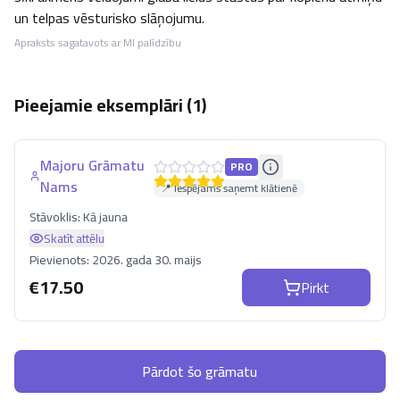
un telpas vēsturisko slāņojumu.
Apraksts sagatavots ar MI palīdzību
Pieejamie eksemplāri (
1
)
Majoru Grāmatu
PRO
Nams
📍 Iespējams saņemt klātienē
Stāvoklis:
Kā jauna
Skatīt attēlu
Pievienots:
2026. gada 30. maijs
€
17.50
Pirkt
Pārdot šo grāmatu