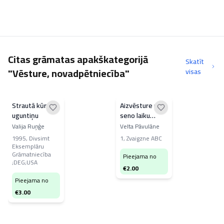
Citas grāmatas apakškategorijā
Skatīt
"Vēsture, novadpētniecība"
visas
Strautā kūru
Aizvēsture un
uguntiņu
seno laiku
vēsture 2. daļa
Valija Ruņģe
Velta Pāvulāne
1995
,
Divsimt
1
,
Zvaigzne ABC
Eksemplāru
Grāmatniecība
Pieejama no
;DEG;USA
€
2.00
Pieejama no
€
3.00