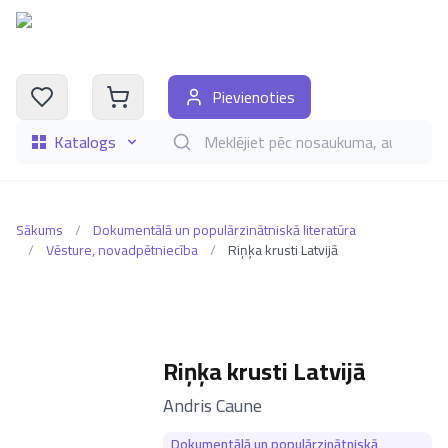
Pievienoties
Katalogs
Meklēt grāmatas pēc nosaukuma, autora, i
Sākums
/
Dokumentālā un populārzinātniskā literatūra
/
Vēsture, novadpētniecība
/
Riņķa krusti Latvijā
Riņķa krusti Latvijā
–
Andris Caune
Dokumentālā un populārzinātniskā