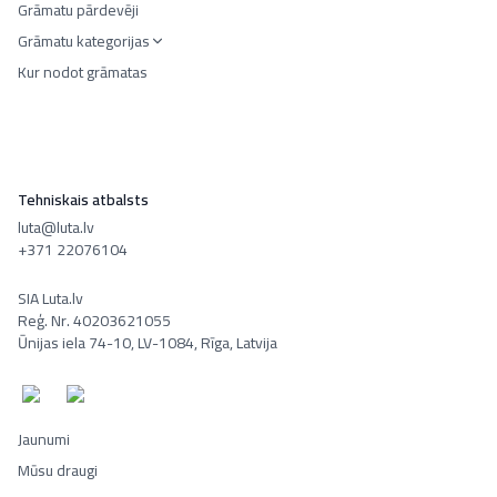
Grāmatu pārdevēji
Grāmatu kategorijas
Kur nodot grāmatas
Tehniskais atbalsts
luta@luta.lv
+371 22076104
SIA Luta.lv
Reģ. Nr. 40203621055
Ūnijas iela 74-10, LV-1084, Rīga, Latvija
Jaunumi
Mūsu draugi