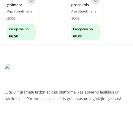
grāmata
protokols
Aija Strautmane
Aija Strautmane
2009
2009
Pieejama no
Pieejama no
€
6.50
€
8.00
Luta.lv ir grāmatu tirdzniecības platforma, kas apvieno lasītājus un
pārdevējus. Pārdod savas izlasītās grāmatas un iegādājies jaunas!