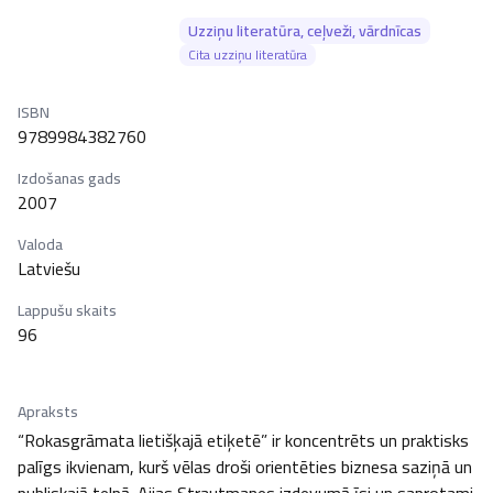
Uzziņu literatūra, ceļveži, vārdnīcas
Cita uzziņu literatūra
ISBN
9789984382760
Izdošanas gads
2007
Valoda
Latviešu
Lappušu skaits
96
Apraksts
“Rokasgrāmata lietišķajā etiķetē” ir koncentrēts un praktisks 
palīgs ikvienam, kurš vēlas droši orientēties biznesa saziņā un 