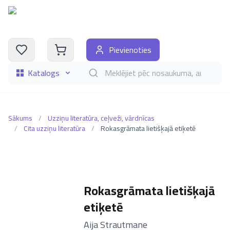
Pievienoties
Katalogs
Meklēt grāmatas pēc nosaukuma, autora, i
Sākums
/
Uzziņu literatūra, ceļveži, vārdnīcas
/
Cita uzziņu literatūra
/
Rokasgrāmata lietišķajā etiķetē
Rokasgrāmata lietišķajā
etiķetē
–
Aija Strautmane