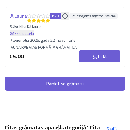
Cauna
PRO
📍 Iespējams saņemt klātienē
Stāvoklis:
Kā jauna
Skatīt attēlu
Pievienots:
2025. gada 22. novembris
JAUNA KABATAS FORMĀTA GRĀMATIŅA.
€
5.00
Pirkt
Pārdot šo grāmatu
Citas grāmatas apakškategorijā "Cita
Skatīt