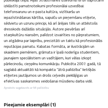
publiskajā telpā. Aijas Strautmanes izdevumā īsi un saprotami 
izklāstīti pamatnoteikumi profesionālai uzvedībai: 
telefonsarunu un e‑pasta kultūra, vizītkaršu un 
iepazīstināšanas kārtība, sapulču un pieņemšanu etiķete, 
sēdvietu un uzrunu principi, kā arī ārējais tēls un atbilstošs 
dresskods dažādās situācijās. Autore pievēršas arī 
starpkultūru niansēm, palīdzot izvairīties no pārpratumiem, 
un atgādina par laipnību, precizitāti un taktu kā profesionālās 
reputācijas pamatu. Kabatas formāta, ar ilustrācijām un 
skaidriem piemēriem, grāmata ir īpaši noderīga studentiem, 
jaunajiem speciālistiem un vadītājiem, kuri vēlas izkopt 
pārliecinošu, cieņpilnu komunikāciju. Publicēta 2007. gadā, tā 
saglabā aktualitāti kā kompakta “ātrā palīdzība” lietišķās 
etiķetes jautājumos un drošs ceļvedis pieklājīgas un 
efektīvas saskarsmes veidošanai mūsdienu darba vidē.
Apraksts sagatavots ar MI palīdzību
Pieejamie eksemplāri (
1
)