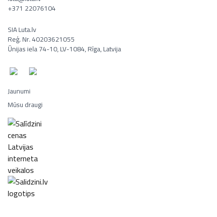
+371 22076104
SIA Luta.lv
Reģ. Nr. 40203621055
Ūnijas iela 74-10, LV-1084, Rīga, Latvija
Jaunumi
Mūsu draugi
Portatīvie datori, Smaržas, Mēbeles, Ledusskapji, Lego, Velosipēd