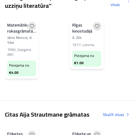
uzziņu literatūra"
visas
Matemātikas
Rīgas
rokasgrāmata
kinostudijā
skolēniem
Jānis Mencis, A.
A. Zīle
Sika
1977
,
Liesma
1990
,
Zvaigzne
ABC
Pieejama no
€
1.00
Pieejama no
€
4.00
Citas Aija Strautmane grāmatas
Skatīt visas
Etiķetes
Etiķete un