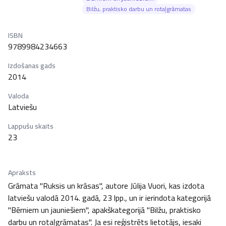
Bilžu, praktisko darbu un rotaļgrāmatas
ISBN
9789984234663
Izdošanas gads
2014
Valoda
Latviešu
Lappušu skaits
23
Apraksts
Grāmata "Ruksis un krāsas", autore Jūlija Vuori, kas izdota 
latviešu valodā 2014. gadā, 23 lpp., un ir ierindota kategorijā 
"Bērniem un jauniešiem", apakškategorijā "Bilžu, praktisko 
darbu un rotaļgrāmatas". Ja esi reģistrēts lietotājs, iesaki 