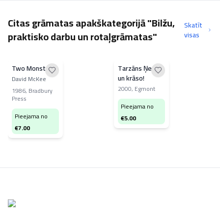
Citas grāmatas apakškategorijā "Bilžu,
Skatīt
praktisko darbu un rotaļgrāmatas"
visas
Two Monsters
Tarzāns Ņem
un krāso!
David McKee
2000
,
Egmont
1986
,
Bradbury
Press
Pieejama no
Pieejama no
€
5.00
€
7.00