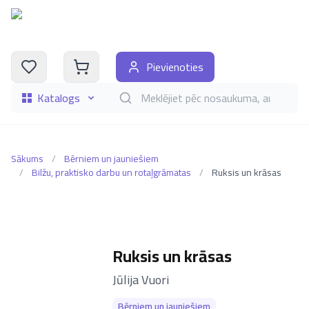
Pievienoties
Katalogs
Meklēt grāmatas pēc nosaukuma, autora, i
Sākums
/
Bērniem un jauniešiem
/
Bilžu, praktisko darbu un rotaļgrāmatas
/
Ruksis un krāsas
Ruksis un krāsas
–
Jūlija Vuori
Bērniem un jauniešiem