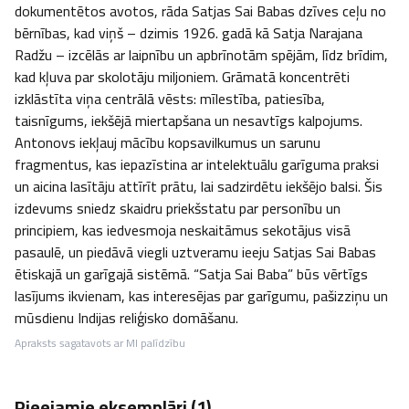
dokumentētos avotos, rāda Satjas Sai Babas dzīves ceļu no 
bērnības, kad viņš – dzimis 1926. gadā kā Satja Narajana 
Radžu – izcēlās ar laipnību un apbrīnotām spējām, līdz brīdim, 
kad kļuva par skolotāju miljoniem. Grāmatā koncentrēti 
izklāstīta viņa centrālā vēsts: mīlestība, patiesība, 
taisnīgums, iekšējā miertapšana un nesavtīgs kalpojums. 
Antonovs iekļauj mācību kopsavilkumus un sarunu 
fragmentus, kas iepazīstina ar intelektuālu garīguma praksi 
un aicina lasītāju attīrīt prātu, lai sadzirdētu iekšējo balsi. Šis 
izdevums sniedz skaidru priekšstatu par personību un 
principiem, kas iedvesmoja neskaitāmus sekotājus visā 
pasaulē, un piedāvā viegli uztveramu ieeju Satjas Sai Babas 
ētiskajā un garīgajā sistēmā. “Satja Sai Baba” būs vērtīgs 
lasījums ikvienam, kas interesējas par garīgumu, pašizziņu un 
mūsdienu Indijas reliģisko domāšanu.
Apraksts sagatavots ar MI palīdzību
Pieejamie eksemplāri (
1
)