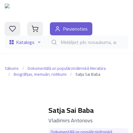
Pievienoties
Katalogs
Meklēt grāmatas pēc nosaukuma, autora, i
Sākums
/
Dokumentālā un populārzinātniskā literatūra
/
Biogrāfijas, memuāri, notikumi
/
Satja Sai Baba
Satja Sai Baba
–
Vladimirs Antonovs
Dokumentālā un populārzinātniskā