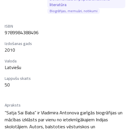
literatūra
Biogrāfijas, memuāri, notikumi
ISBN
9789984388496
Izdošanas gads
2010
Valoda
Latviešu
Lappušu skaits
50
Apraksts
“Satja Sai Baba” ir Vladimira Antonova garīgās biogrāfijas un 
mācības izklāsts par vienu no ietekmīgākajiem Indijas 
skolotājiem. Autors, balstoties vēsturiskos un 