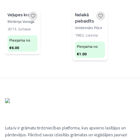
Veļupes krastā
Nelaikā
piebaidīts
Melānija Vanaga
Voldemārs Pūce
2013
,
Jumava
1982
,
Liesma
Pieejama no
Pieejama no
€
6.00
€
1.00
Luta.lv ir grāmatu tirdzniecības platforma, kas apvieno lasītājus un
pārdevējus. Pārdod savas izlasītās grāmatas un iegādājies jaunas!