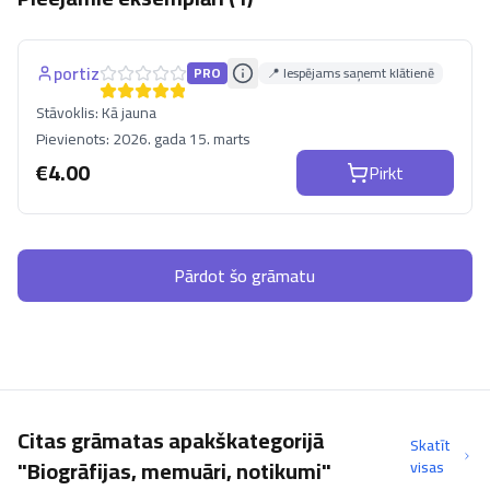
portiz
PRO
📍 Iespējams saņemt klātienē
Stāvoklis:
Kā jauna
Pievienots:
2026. gada 15. marts
€
4.00
Pirkt
Pārdot šo grāmatu
Citas grāmatas apakškategorijā
Skatīt
"Biogrāfijas, memuāri, notikumi"
visas