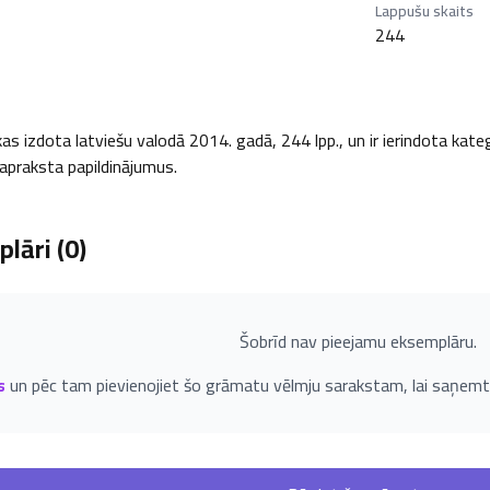
Lappušu skaits
244
as izdota latviešu valodā 2014. gadā, 244 lpp., un ir ierindota kategor
i apraksta papildinājumus.
lāri (
0
)
Šobrīd nav pieejamu eksemplāru.
s
un pēc tam pievienojiet šo grāmatu vēlmju sarakstam, lai saņemt