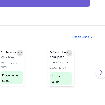
Skatīt visas
Sotto voce
Mūsu dzīve
Māj
nokalpotā
Māra Svīre
Atis
Knuts Skujenieks
1993
,
Preses
199
nams
apg
2007
,
Nordik
Pieejama no
Pi
Pieejama no
€
5.00
€
1
€
5.00