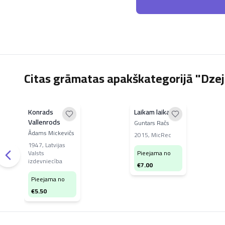
Citas grāmatas apakškategorijā "Dze
Konrads
Laikam laika nav
Vallenrods
Guntars Račs
Ādams Mickevičs
2015
,
MicRec
1947
,
Latvijas
Valsts
Pieejama no
izdevniecība
€
7.00
Pieejama no
€
5.50