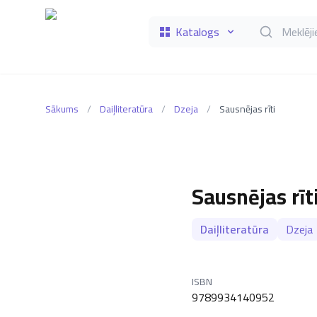
Katalogs
Meklēt grāmat
Sākums
/
Daiļliteratūra
/
Dzeja
/
Sausnējas rīti
Sausnējas rīt
Daiļliteratūra
Dzeja
ISBN
9789934140952