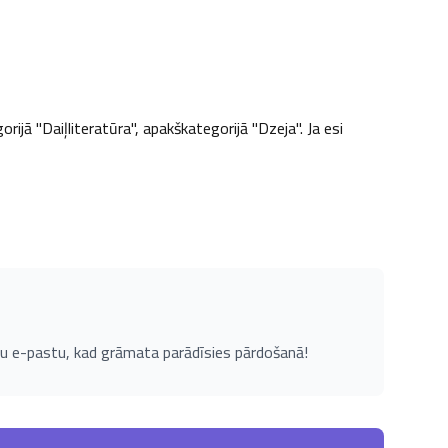
ijā "Daiļliteratūra", apakškategorijā "Dzeja". Ja esi 
u e-pastu, kad grāmata parādīsies pārdošanā!