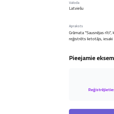
Valoda
Latviešu
Apraksts
Grāmata "Sausnējas rīti", k
reģistrēts lietotājs, iesak
Pieejamie eksemp
Reģistrējietie