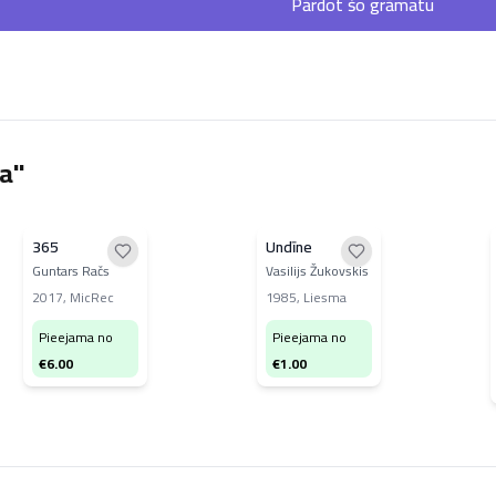
Pārdot šo grāmatu
ja"
365
Undīne
Guntars Račs
Vasilijs Žukovskis
2017
,
MicRec
1985
,
Liesma
Pieejama no
Pieejama no
€
6.00
€
1.00