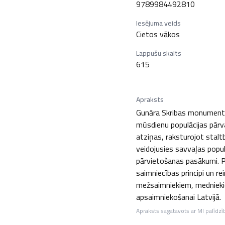
9789984492810
Iesējuma veids
Cietos vākos
Lappušu skaits
615
Apraksts
Gunāra Skribas monumentāl
mūsdienu populācijas pārv
atziņas, raksturojot staltb
veidojusies savvaļas popul
pārvietošanas pasākumi. P
saimniecības principi un r
mežsaimniekiem, medniekie
apsaimniekošanai Latvijā.
Apraksts sagatavots ar MI palīdzī