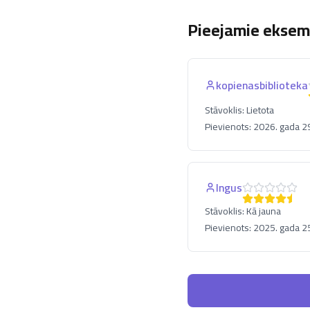
Pieejamie eksemp
kopienasbiblioteka
Stāvoklis:
Lietota
Pievienots:
2026. gada 29.
Ingus
Stāvoklis:
Kā jauna
Pievienots:
2025. gada 25.