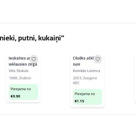
ieki, putni, kukaiņi"
Ieskaties un
Cilvēks atklāj
ieklausies zirgā
suni
Vilis Stukuls
Konrāds Lorencs
1988
,
Zinātne
2003
,
Zvaigzne
ABC
Pieejama no
Pieejama no
€
0.90
€
1.15