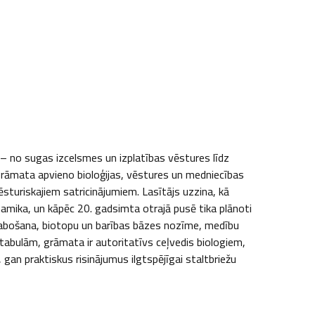
 no sugas izcelsmes un izplatības vēstures līdz 
rāmata apvieno bioloģijas, vēstures un medniecības 
sturiskajiem satricinājumiem. Lasītājs uzzina, kā 
amika, un kāpēc 20. gadsimta otrajā pusē tika plānoti 
labošana, biotopu un barības bāzes nozīme, medību 
tabulām, grāmata ir autoritatīvs ceļvedis biologiem, 
 praktiskus risinājumus ilgtspējīgai staltbriežu 