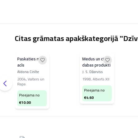
Citas grāmatas apakškategorijā "Dzīvn
Paskaties man
Medus un citi
acīs
dabas produkti
Aldona Cinīte
J. S. Džarviss
2004
,
Valters un
1998
,
Alberts XII
Rapa
Pieejama no
Pieejama no
€
4.60
€
10.00