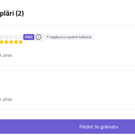
lāri (
2
)
PRO
📍 Iespējams saņemt klātienē
 jūnijs
 jūnijs
Pārdot šo grāmatu