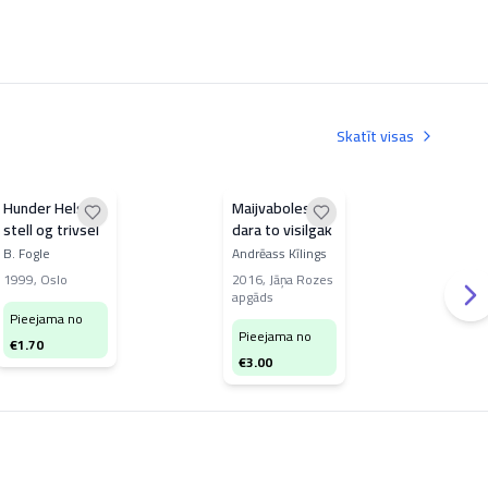
Skatīt visas
Hunder Helse,
Maijvaboles
Mež
stell og trivsel
dara to visilgāk
Vitāl
B. Fogle
Andrēass Kīlings
197
1999
,
Oslo
2016
,
Jāņa Rozes
apgāds
Pi
Pieejama no
€
2
Pieejama no
€
1.70
€
3.00