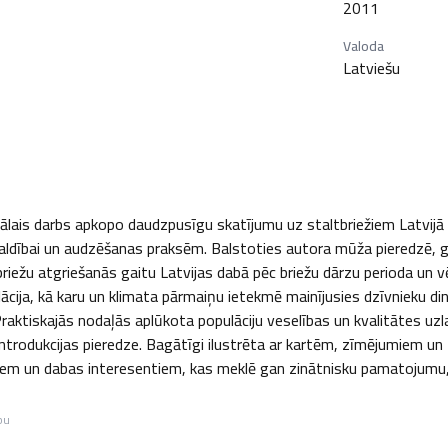
2011
Valoda
Latviešu
ais darbs apkopo daudzpusīgu skatījumu uz staltbriežiem Latvijā –
aldībai un audzēšanas praksēm. Balstoties autora mūža pieredzē, g
riežu atgriešanās gaitu Latvijas dabā pēc briežu dārzu perioda un vē
ācija, kā karu un klimata pārmaiņu ietekmē mainījusies dzīvnieku din
raktiskajās nodaļās aplūkota populāciju veselības un kvalitātes uz
eintrodukcijas pieredze. Bagātīgi ilustrēta ar kartēm, zīmējumiem un 
m un dabas interesentiem, kas meklē gan zinātnisku pamatojumu, gan
bu