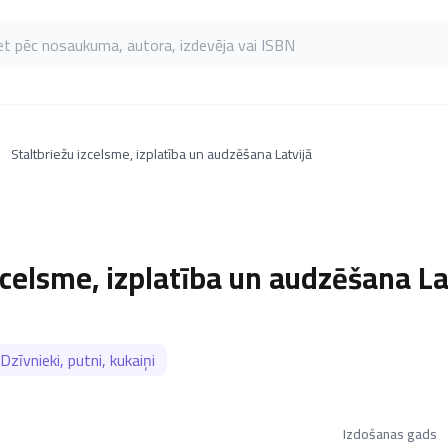
as pēc nosaukuma, autora, izdevēja vai ISBN
Staltbriežu izcelsme, izplatība un audzēšana Latvijā
zcelsme, izplatība un audzēšana La
Dzīvnieki, putni, kukaiņi
Izdošanas gads