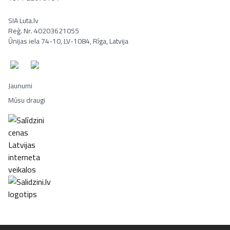
SIA Luta.lv
Reģ. Nr. 40203621055
Ūnijas iela 74-10, LV-1084, Rīga, Latvija
Jaunumi
Mūsu draugi
Portatīvie datori, Smaržas, Mēbeles, Ledusskapji, Lego, Velosipēd