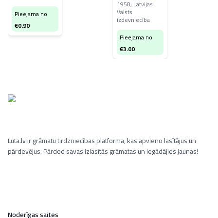
1958
,
Latvijas
Valsts
Pieejama no
izdevniecība
€
0.90
Pieejama no
€
3.00
Luta.lv ir grāmatu tirdzniecības platforma, kas apvieno lasītājus un
pārdevējus. Pārdod savas izlasītās grāmatas un iegādājies jaunas!
Noderīgas saites