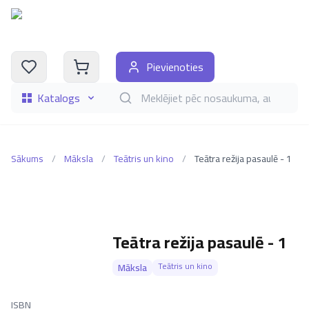
Pievienoties
Katalogs
Meklēt grāmatas pēc nosaukuma, autora, i
Sākums
/
Māksla
/
Teātris un kino
/
Teātra režija pasaulē - 1
Teātra režija pasaulē - 1
Teātris un kino
Māksla
ISBN