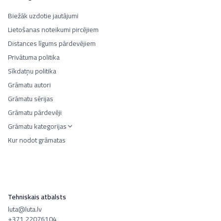
Biežāk uzdotie jautājumi
Lietošanas noteikumi pircējiem
Distances līgums pārdevējiem
Privātuma politika
Sīkdatņu politika
Grāmatu autori
Grāmatu sērijas
Grāmatu pārdevēji
Grāmatu kategorijas
Kur nodot grāmatas
Tehniskais atbalsts
luta@luta.lv
+371 22076104