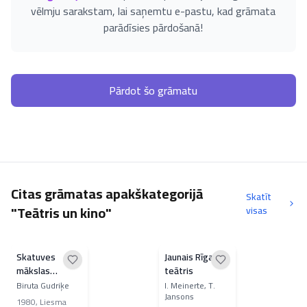
vēlmju sarakstam, lai saņemtu e-pastu, kad grāmata
parādīsies pārdošanā!
Pārdot šo grāmatu
Citas grāmatas apakškategorijā
Skatīt
"Teātris un kino"
visas
Skatuves
Jaunais Rīgas
mākslas
teātris
meistari
Biruta Gudriķe
I. Meinerte, T.
Jansons
1980
,
Liesma