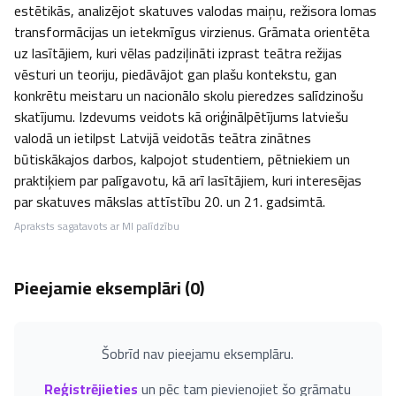
estētikās, analizējot skatuves valodas maiņu, režisora lomas 
transformācijas un ietekmīgus virzienus. Grāmata orientēta 
uz lasītājiem, kuri vēlas padziļināti izprast teātra režijas 
vēsturi un teoriju, piedāvājot gan plašu kontekstu, gan 
konkrētu meistaru un nacionālo skolu pieredzes salīdzinošu 
skatījumu. Izdevums veidots kā oriģinālpētījums latviešu 
valodā un ietilpst Latvijā veidotās teātra zinātnes 
būtiskākajos darbos, kalpojot studentiem, pētniekiem un 
praktiķiem par palīgavotu, kā arī lasītājiem, kuri interesējas 
par skatuves mākslas attīstību 20. un 21. gadsimtā.
Apraksts sagatavots ar MI palīdzību
Pieejamie eksemplāri (
0
)
Šobrīd nav pieejamu eksemplāru.
Reģistrējieties
un pēc tam pievienojiet šo grāmatu