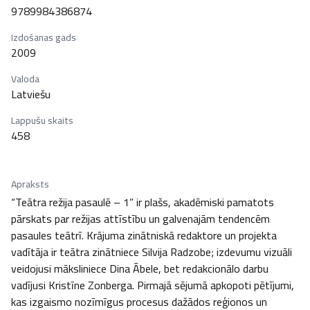
9789984386874
Izdošanas gads
2009
Valoda
Latviešu
Lappušu skaits
458
Apraksts
“Teātra režija pasaulē – 1” ir plašs, akadēmiski pamatots 
pārskats par režijas attīstību un galvenajām tendencēm 
pasaules teātrī. Krājuma zinātniskā redaktore un projekta 
vadītāja ir teātra zinātniece Silvija Radzobe; izdevumu vizuāli 
veidojusi māksliniece Dina Ābele, bet redakcionālo darbu 
vadījusi Kristīne Zonberga. Pirmajā sējumā apkopoti pētījumi, 
kas izgaismo nozīmīgus procesus dažādos reģionos un 