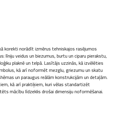
 kā korekti norādīt izmērus tehniskajos rasējumos 
: līniju veidus un biezumus, burtu un ciparu pierakstu, 
iku plaknē un telpā. Lasītājs uzzinās, kā izvēlēties 
 simbolus, kā arī noformēt mezglu, griezumu un skatu 
 shēmas un paraugus reālām konstrukcijām un detaļām. 
m, kā arī praktiķiem, kuri vēlas standartizēt 
ēts mācību līdzeklis drošai dimensiju noformēšanai.