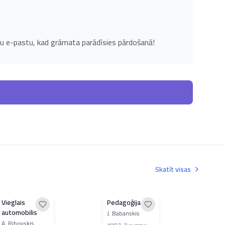
u e-pastu, kad grāmata parādīsies pārdošanā!
Skatīt visas
Vieglais
Pedagoģija
Dab
automobilis
skol
J. Babanskis
atbi
A. Ribovskis
Dac