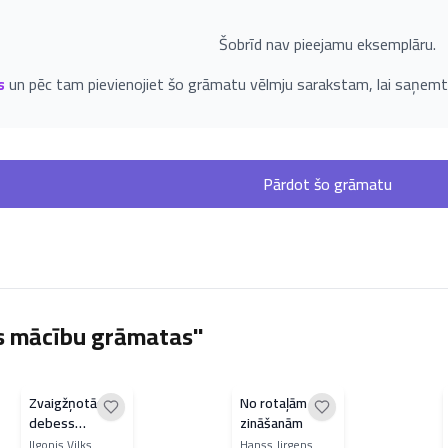
Šobrīd nav pieejamu eksemplāru.
s
un pēc tam pievienojiet šo grāmatu vēlmju sarakstam, lai saņemt
Pārdot šo grāmatu
as mācību grāmatas"
Zvaigžņotās
No rotaļām uz
debess
zināšanām
ceļvedis
Ilgonis Vilks
Hanss Jirgens