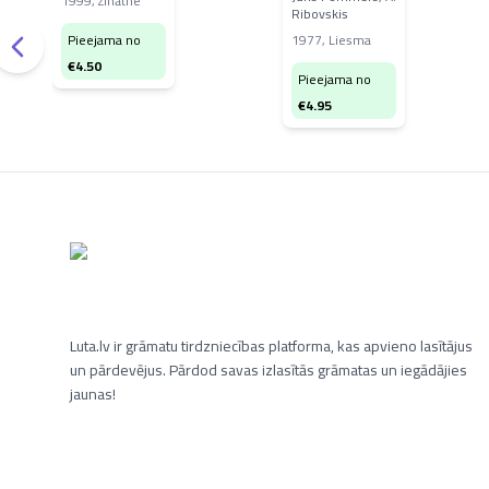
1999
,
Zinātne
Ribovskis
Pieejama no
1977
,
Liesma
€
4.50
Pieejama no
€
4.95
Luta.lv ir grāmatu tirdzniecības platforma, kas apvieno lasītājus
un pārdevējus. Pārdod savas izlasītās grāmatas un iegādājies
jaunas!