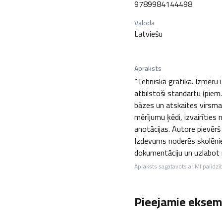
9789984144498
Valoda
Latviešu
Apraksts
“Tehniskā grafika. Izmēru i
atbilstoši standartu (piem.
bāzes un atskaites virsmas
mērījumu ķēdi, izvairīties
anotācijas. Autore pievēr
Izdevums noderēs skolēniem
dokumentāciju un uzlabot 
Apraksts sagatavots ar MI palīdzī
Pieejamie eksemp