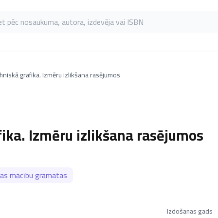
as pēc nosaukuma, autora, izdevēja vai ISBN
hniskā grafika. Izmēru izlikšana rasējumos
ika. Izmēru izlikšana rasējumos
tas mācību grāmatas
Izdošanas gads