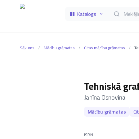
Katalogs
Meklēt grāmat
Sākums
/
Mācību grāmatas
/
Citas mācību grāmatas
/
Te
Tehniskā graf
–
Janīna Osnovina
Mācību grāmatas
Ci
ISBN