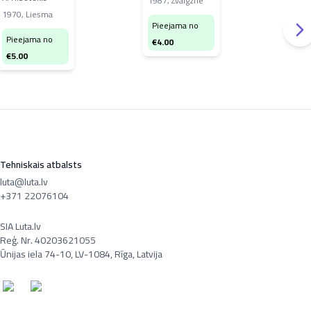
1987
,
Zvaigzne
lai
1970
,
Liesma
201
Pieejama no
Pieejama no
Pi
€
4.00
€
5.00
€
7
Tehniskais atbalsts
luta@luta.lv
+371 22076104
SIA Luta.lv
Reģ. Nr. 40203621055
Ūnijas iela 74-10, LV-1084, Rīga, Latvija