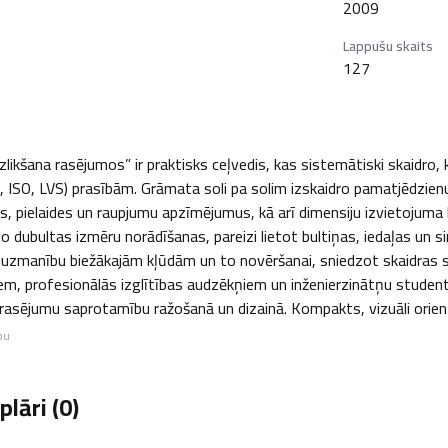
2009
Lappušu skaits
127
zlikšana rasējumos” ir praktisks ceļvedis, kas sistemātiski skaidro,
, ISO, LVS) prasībām. Grāmata soli pa solim izskaidro pamatjēdzienus
, pielaides un raupjumu apzīmējumus, kā arī dimensiju izvietojuma loģ
 no dubultas izmēru norādīšanas, pareizi lietot bultiņas, iedaļas un
š uzmanību biežākajām kļūdām un to novēršanai, sniedzot skaidras
, profesionālās izglītības audzēkņiem un inženierzinātņu studentie
rasējumu saprotamību ražošanā un dizainā. Kompakts, vizuāli orient
bu
lāri (
0
)