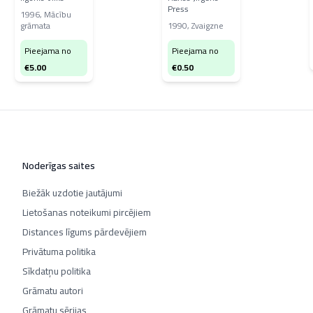
Press
1996
,
Mācību
grāmata
1990
,
Zvaigzne
Pieejama no
Pieejama no
€
5.00
€
0.50
Noderīgas saites
Biežāk uzdotie jautājumi
Lietošanas noteikumi pircējiem
Distances līgums pārdevējiem
Privātuma politika
Sīkdatņu politika
Grāmatu autori
Grāmatu sērijas