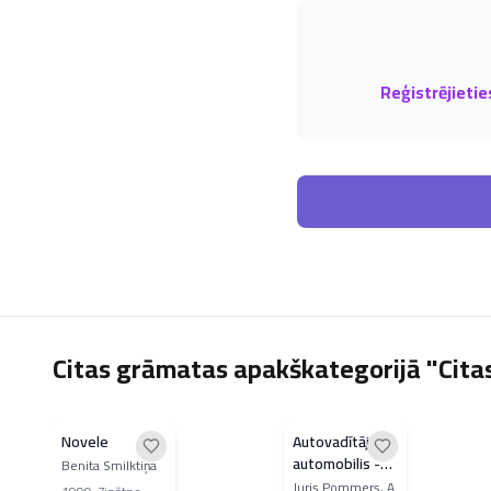
Reģistrējietie
Citas grāmatas apakškategorijā "Cit
Novele
Autovadītājs -
automobilis -
Benita Smilktiņa
ceļš
Juris Pommers, A.