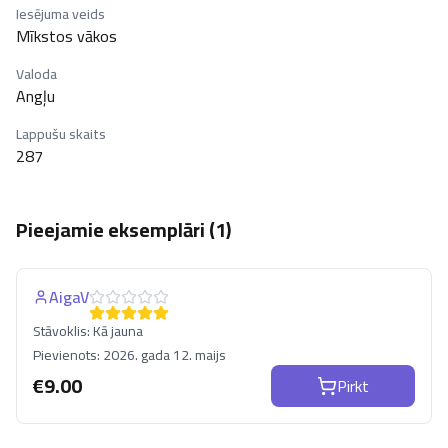
Iesējuma veids
Mīkstos vākos
Valoda
Angļu
Lappušu skaits
287
Pieejamie eksemplāri (
1
)
AigaV
Stāvoklis:
Kā jauna
Pievienots:
2026. gada 12. maijs
€
9.00
Pirkt