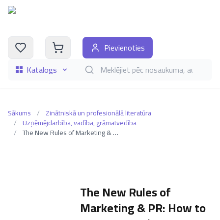
Pievienoties
Katalogs
Meklēt grāmatas pēc nosaukuma, autora, i
Sākums
/
Zinātniskā un profesionālā literatūra
/
Uzņēmējdarbība, vadība, grāmatvedība
/
The New Rules of Marketing & PR: How to Use News Releases, Blogs, Podcasting, Viral Marketing & Online Media to Reach Buyers Directly
The New Rules of
Marketing & PR: How to