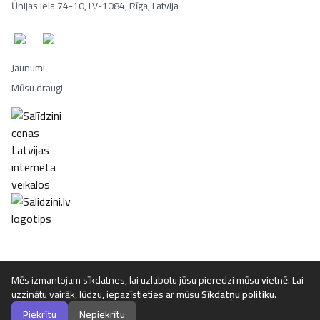
Ūnijas iela 74-10, LV-1084, Rīga, Latvija
Jaunumi
Mūsu draugi
Portatīvie datori, Smaržas, Mēbeles, Ledusskapji, Lego, Velosipēd
Mēs izmantojam sīkdatnes, lai uzlabotu jūsu pieredzi mūsu vietnē. Lai
uzzinātu vairāk, lūdzu, iepazīstieties ar mūsu
Sīkdatņu politiku
.
©
2026
Luta.lv. Visas tiesības aizsargātas.
Piekrītu
Nepiekrītu