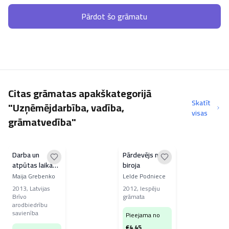
Pārdot šo grāmatu
Citas grāmatas apakškategorijā
Skatīt
"Uzņēmējdarbība, vadība,
visas
grāmatvedība"
Darba un
Pārdevējs no
atpūtas laika
biroja
uzskaite un
Maija Grebenko
Lelde Podniece
apmaksa
2013
,
Latvijas
2012
,
Iespēju
Brīvo
grāmata
arodbiedrību
savienība
Pieejama no
€
4.45