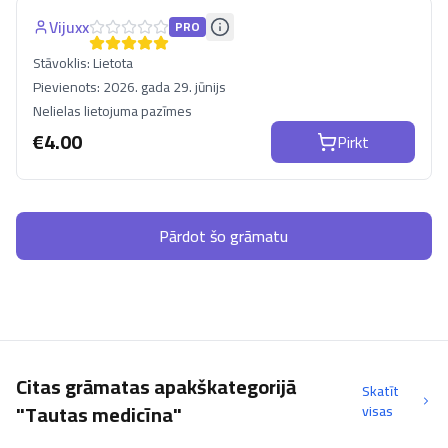
Vijuxx
PRO
Stāvoklis:
Lietota
Pievienots:
2026. gada 29. jūnijs
Nelielas lietojuma pazīmes
€
4.00
Pirkt
Pārdot šo grāmatu
Citas grāmatas apakškategorijā
Skatīt
"Tautas medicīna"
visas