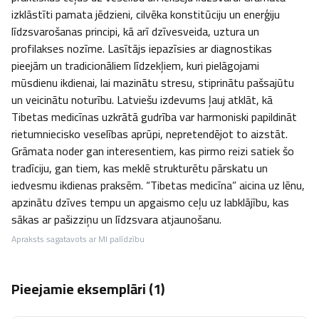
izklāstīti pamata jēdzieni, cilvēka konstitūciju un enerģiju 
līdzsvarošanas principi, kā arī dzīvesveida, uztura un 
profilakses nozīme. Lasītājs iepazīsies ar diagnostikas 
pieejām un tradicionāliem līdzekļiem, kuri pielāgojami 
mūsdienu ikdienai, lai mazinātu stresu, stiprinātu pašsajūtu 
un veicinātu noturību. Latviešu izdevums ļauj atklāt, kā 
Tibetas medicīnas uzkrātā gudrība var harmoniski papildināt 
rietumniecisko veselības aprūpi, nepretendējot to aizstāt. 
Grāmata noder gan interesentiem, kas pirmo reizi satiek šo 
tradīciju, gan tiem, kas meklē strukturētu pārskatu un 
iedvesmu ikdienas praksēm. “Tibetas medicīna” aicina uz lēnu, 
apzinātu dzīves tempu un apgaismo ceļu uz labklājību, kas 
sākas ar pašizziņu un līdzsvara atjaunošanu.
Apraksts sagatavots ar MI palīdzību
Pieejamie eksemplāri (
1
)