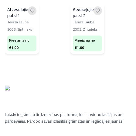
Atveseļojies
Atveseļojies
pats! 1
pats! 2
Terēza Laube
Terēza Laube
2003
,
Zintnieks
2003
,
Zintnieks
Pieejama no
Pieejama no
€
1.00
€
1.00
Luta.lv ir grāmatu tirdzniecības platforma, kas apvieno lasītājus un
pārdevējus. Pārdod savas izlasītās grāmatas un iegādājies jaunas!