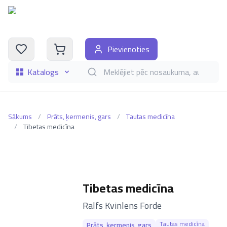
Pievienoties
Katalogs
Meklēt grāmatas pēc nosaukuma, autora, i
Sākums
/
Prāts, ķermenis, gars
/
Tautas medicīna
/
Tibetas medicīna
Tibetas medicīna
–
Ralfs Kvinlens Forde
Tautas medicīna
Prāts, ķermenis, gars