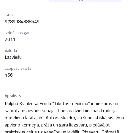
ISBN
9789984388649
Izdošanas gads
2011
Valoda
Latviešu
Lappušu skaits
166
Apraksts
Ralpha Kvinlensa Forda “Tibetas medicīna” ir pieejams un 
saprotams ievads senajai Tibetas dziedniecības tradīcijai 
mūsdienu lasītājam. Autors skaidro, kā šī holistiskā sistēma 
apvieno ķermeņa, prāta un gara līdzsvaru, piedāvājot 
praktiskus ceļus uz veselību un iekšēju līdzsvaru. Grāmatā 