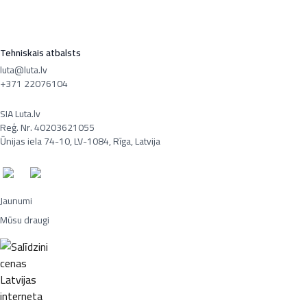
Tehniskais atbalsts
luta@luta.lv
+371 22076104
SIA Luta.lv
Reģ. Nr. 40203621055
Ūnijas iela 74-10, LV-1084, Rīga, Latvija
Jaunumi
Mūsu draugi