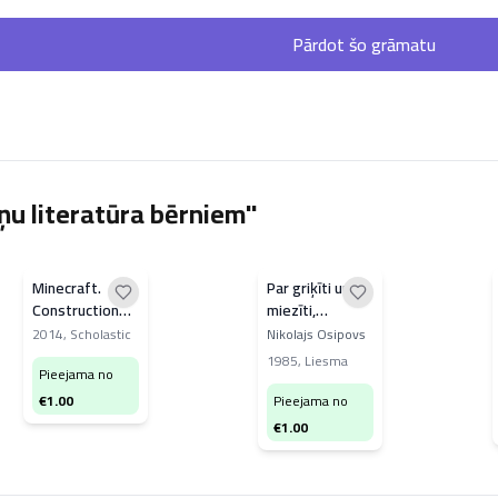
Pārdot šo grāmatu
ņu literatūra bērniem"
Minecraft.
Par griķīti un
Construction
miezīti,
handbook
kukurūzu un
2014
,
Scholastic
Nikolajs Osipovs
ķimenīti
1985
,
Liesma
Pieejama no
€
1.00
Pieejama no
€
1.00