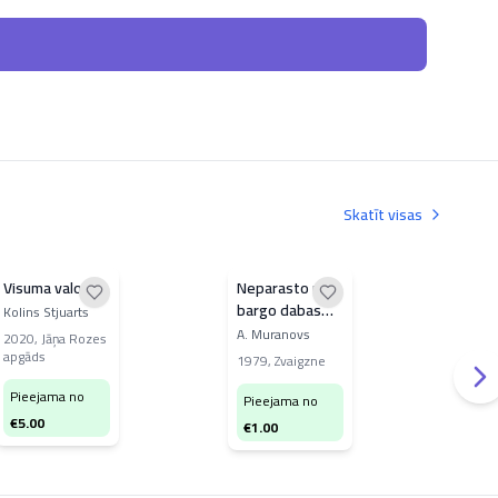
Skatīt visas
Visuma valoda
Neparasto un
Es 
bargo dabas
pul
Kolins Stjuarts
parādību
A. Muranovs
Valt
2020
,
Jāņa Rozes
pasaulē
apgāds
1979
,
Zvaigzne
197
Pieejama no
Pieejama no
Pi
€
5.00
€
1.00
€
6