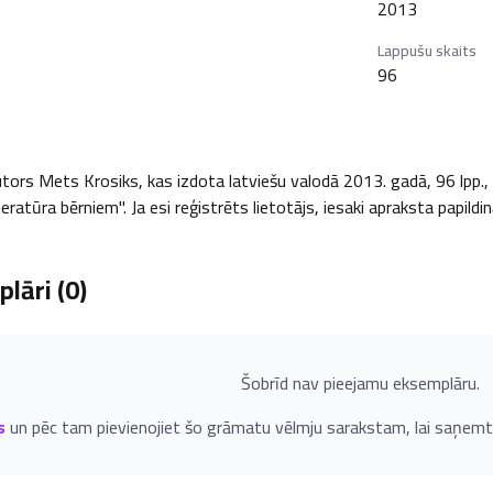
2013
Lappušu skaits
96
tors Mets Krosiks, kas izdota latviešu valodā 2013. gadā, 96 lpp., un
eratūra bērniem". Ja esi reģistrēts lietotājs, iesaki apraksta papildi
lāri (
0
)
Šobrīd nav pieejamu eksemplāru.
s
un pēc tam pievienojiet šo grāmatu vēlmju sarakstam, lai saņemt