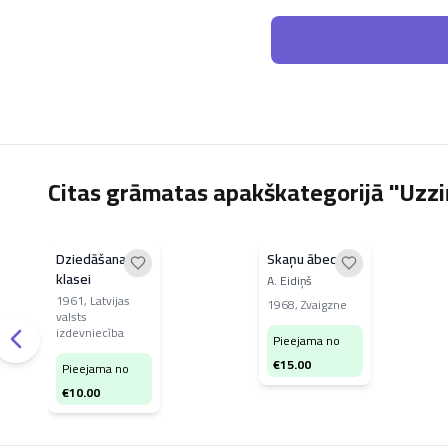
Citas grāmatas apakškategorijā "Uzzi
Dziedāšana V
Skaņu ābece
klasei
A. Eidiņš
1961
,
Latvijas
1968
,
Zvaigzne
valsts
izdevniecība
Pieejama no
€
15.00
Pieejama no
€
10.00