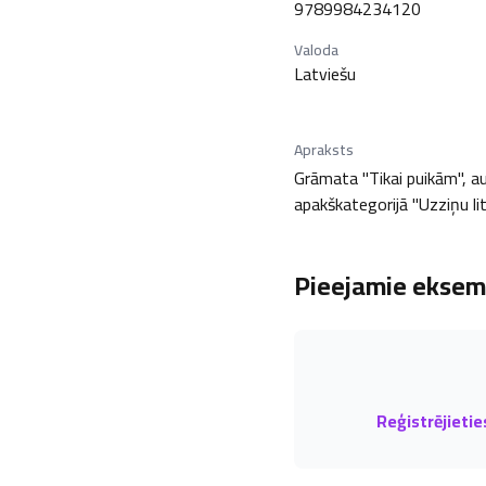
9789984234120
Valoda
Latviešu
Apraksts
Grāmata "Tikai puikām", au
apakškategorijā "Uzziņu lit
Pieejamie eksemp
Reģistrējietie