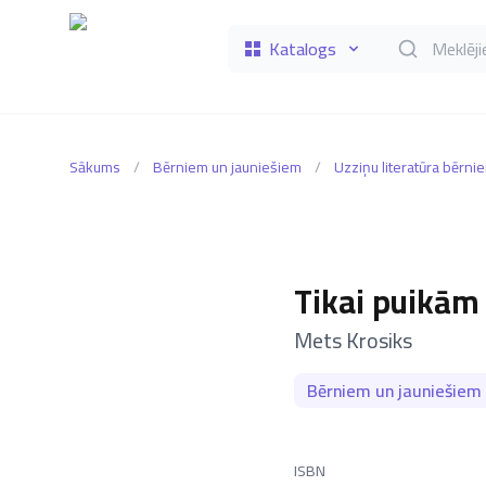
Katalogs
Meklēt grāmat
Sākums
/
Bērniem un jauniešiem
/
Uzziņu literatūra bērni
Tikai puikām
–
Mets Krosiks
Bērniem un jauniešiem
ISBN