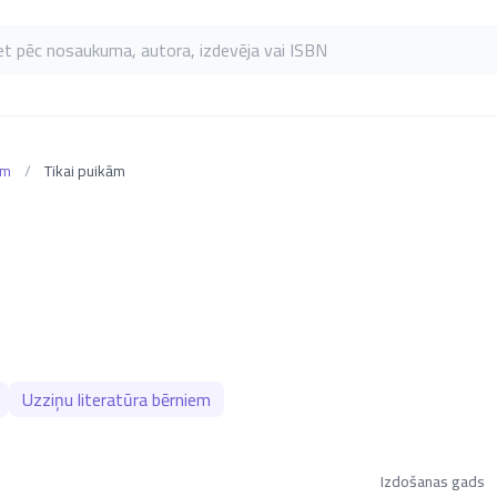
as pēc nosaukuma, autora, izdevēja vai ISBN
em
/
Tikai puikām
Uzziņu literatūra bērniem
Izdošanas gads