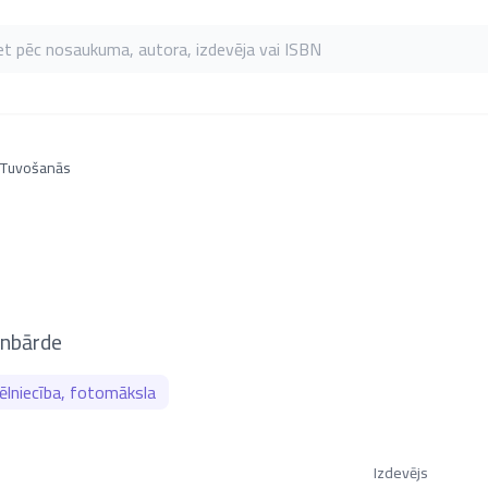
as pēc nosaukuma, autora, izdevēja vai ISBN
Tuvošanās
lnbārde
tēlniecība, fotomāksla
Izdevējs