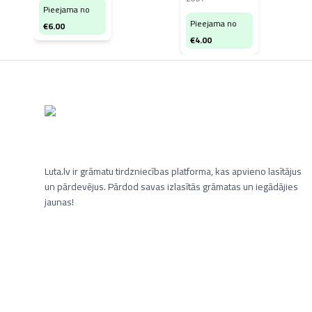
Pieejama no
Pieejama no
€
6.00
€
4.00
Luta.lv ir grāmatu tirdzniecības platforma, kas apvieno lasītājus
un pārdevējus. Pārdod savas izlasītās grāmatas un iegādājies
jaunas!