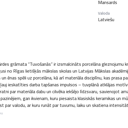
Mansards
Valoda
Latviešu
des grāmata “Tuvošanās” ir izsmalcināts porcelāna gleznojumu krāj
si no Rīgas lietišķās mākslas skolas un Latvijas Mākslas akadēmijas
 ēnas spēli uz porcelāna, kā arī materiāla disciplīnu, kas prasa paci
ļauj ieskatīties darba tapšanas impulsos – tuvplānā atklājas motīv
atni par materiāla dabu un cilvēka iekšējo līdzsvaru, savienojot ama
pazinējiem, gan ikvienam, kuru piesaista klasiskās keramikas un m
t par valodu, ar kuru runāt par tuvumu, laiku un skatiena intensitāt
bu