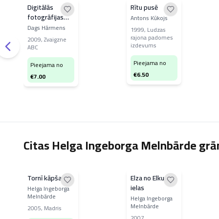
Digitālās
Rītu pusē
fotogrāfijas
Antons Kūkojs
rokasgrāmata
Dags Hārmens
1999
,
Ludzas
rajona padomes
2009
,
Zvaigzne
izdevums
ABC
Pieejama no
Pieejama no
€
6.50
€
7.00
Citas Helga Ingeborga Melnbārde gr
Tornī kāpšana
Elza no Elku
ielas
Helga Ingeborga
Melnbārde
Helga Ingeborga
Melnbārde
2005
,
Madris
2007