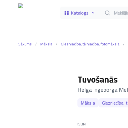
Katalogs
Meklēt grāmat
Sākums
/
Māksla
/
Glezniecība, tēlniecība, fotomāksla
/
Tuvošanās
–
Helga Ingeborga Me
Māksla
Glezniecība, 
ISBN