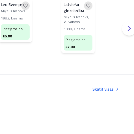
Leo Svemps
Latviešu
Balt
glezniecība
Got
Miķelis Ivanovs
Dāv
Miķelis Ivanovs,
201
1982
,
Liesma
V. Ivanovs
LFMI
Hol
"Dzī
fot
Pieejama no
1980
,
Liesma
194
€
5.00
Pi
Pieejama no
€
4
€
7.00
Skatīt visas