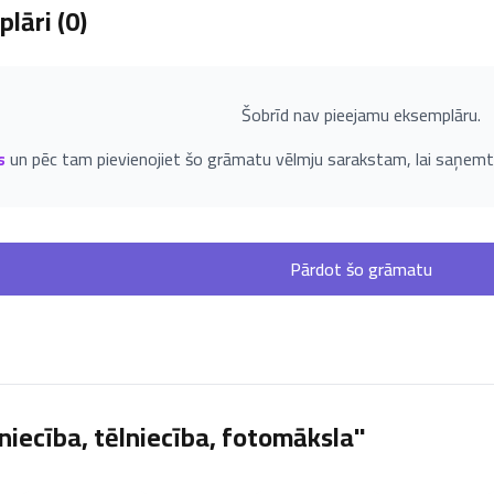
lāri (
0
)
Šobrīd nav pieejamu eksemplāru.
s
un pēc tam pievienojiet šo grāmatu vēlmju sarakstam, lai saņemt
Pārdot šo grāmatu
iecība, tēlniecība, fotomāksla"