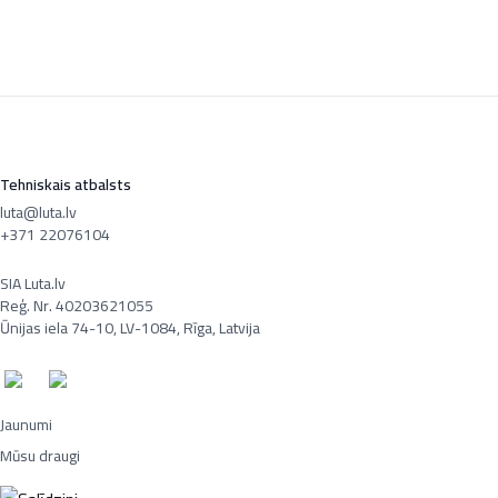
Tehniskais atbalsts
luta@luta.lv
+371 22076104
SIA Luta.lv
Reģ. Nr. 40203621055
Ūnijas iela 74-10, LV-1084, Rīga, Latvija
Jaunumi
Mūsu draugi