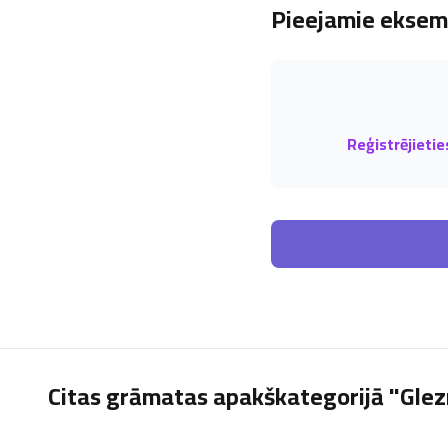
Pieejamie eksemp
Reģistrējietie
Citas grāmatas apakškategorijā "Glezn