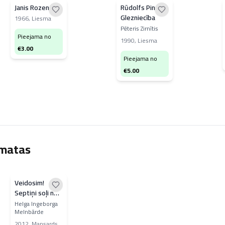
Janis Rozentāls
Rūdolfs Pinnis.
Glezniecība
1966
,
Liesma
Pēteris Zirnītis
Pieejama no
1990
,
Liesma
€
3.00
Pieejama no
€
5.00
āmatas
Veidosim!
Septiņi soļi no
māla līdz
Helga Ingeborga
Melnbārde
keramikai
2012
,
Mansards