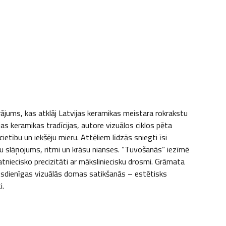
ums, kas atklāj Latvijas keramikas meistara rokrakstu 
 keramikas tradīcijas, autore vizuālos ciklos pēta 
etību un iekšēju mieru. Attēliem līdzās sniegti īsi 
u slāņojums, ritmi un krāsu nianses. “Tuvošanās” iezīmē 
tniecisko precizitāti ar māksliniecisku drosmi. Grāmata 
ūsdienīgas vizuālās domas satikšanās – estētisks 
i.