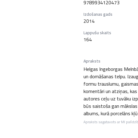
9789934120473
Izdošanas gads
2014
Lappušu skaits
164
Apraksts
Helgas Ingeborgas Melnbār
un domāšanas telpu. Izaugu
formu trauslumu, gaismas un
komentāri un atziņas, kas 
autores ceļu uz tuvāku izpr
būs saistoša gan mākslas 
albums, kurā porcelāns kļūs
Apraksts sagatavots ar MI palīdzī