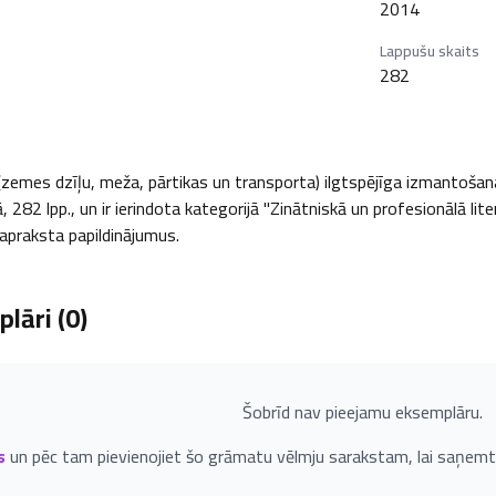
2014
Lappušu skaits
282
zemes dzīļu, meža, pārtikas un transporta) ilgtspējīga izmantošana 
 282 lpp., un ir ierindota kategorijā "Zinātniskā un profesionālā lite
i apraksta papildinājumus.
lāri (
0
)
Šobrīd nav pieejamu eksemplāru.
s
un pēc tam pievienojiet šo grāmatu vēlmju sarakstam, lai saņemt