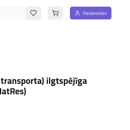
Pievienoties
 transporta) ilgtspējīga
NatRes)