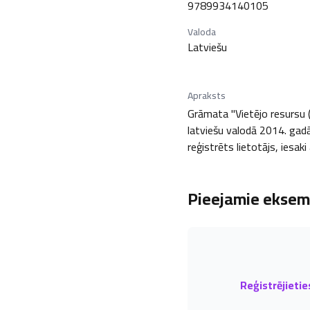
9789934140105
Valoda
Latviešu
Apraksts
Grāmata "Vietējo resursu (
latviešu valodā 2014. gadā,
reģistrēts lietotājs, iesak
Pieejamie eksemp
Reģistrējietie