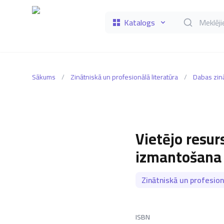
Katalogs
Meklēt grāmat
Sākums
/
Zinātniskā un profesionālā literatūra
/
Dabas zin
Vietējo resur
izmantošana -
Zinātniskā un profesion
ISBN