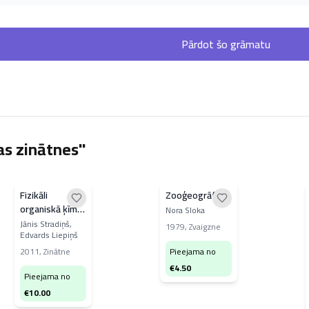
Pārdot šo grāmatu
as zinātnes"
Fizikāli
Zooģeogrāfija
organiskā ķīmija
Nora Sloka
organiskās
Jānis Stradiņš,
1979
,
Zvaigzne
Edvards Liepiņš
sintēzes
institūtā.
2011
,
Zinātne
Pieejama no
Laboratorijas
€
4.50
Pieejama no
pusgadsimta
ceļš 1961–
€
10.00
2011