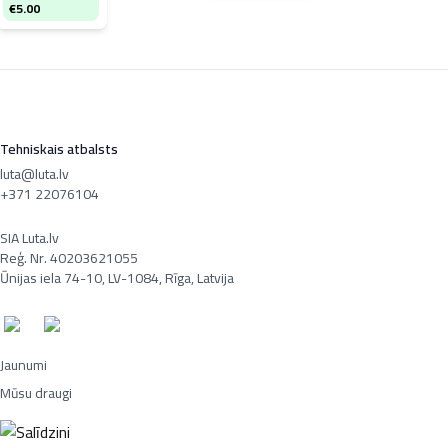
Pi
€
5.00
€
1
Tehniskais atbalsts
luta@luta.lv
+371 22076104
SIA Luta.lv
Reģ. Nr. 40203621055
Ūnijas iela 74-10, LV-1084, Rīga, Latvija
Jaunumi
Mūsu draugi