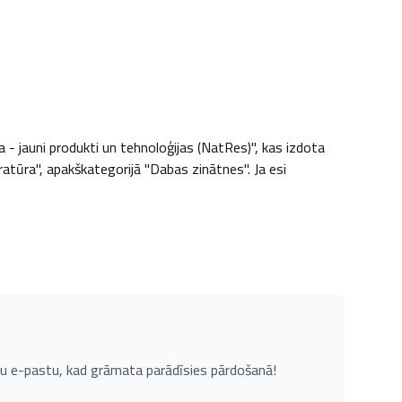
- jauni produkti un tehnoloģijas (NatRes)", kas izdota 
ratūra", apakškategorijā "Dabas zinātnes". Ja esi 
u e-pastu, kad grāmata parādīsies pārdošanā!