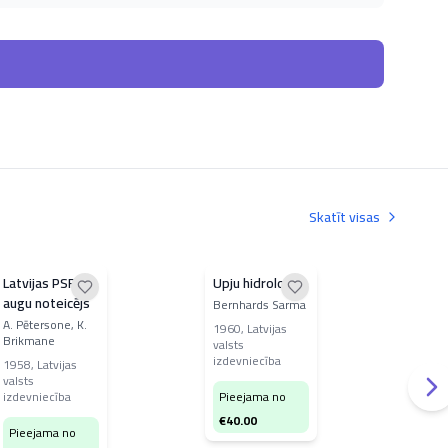
Skatīt visas
Latvijas PSR
Upju hidroloģija
Lat
augu noteicējs
mež
Bernhards Sarma
A. Pētersone, K.
A. Zv
1960
,
Latvijas
Brikmane
Mat
valsts
izdevniecība
1958
,
Latvijas
196
valsts
PSR 
izdevniecība
Pieejama no
akad
izde
€
40.00
Pieejama no