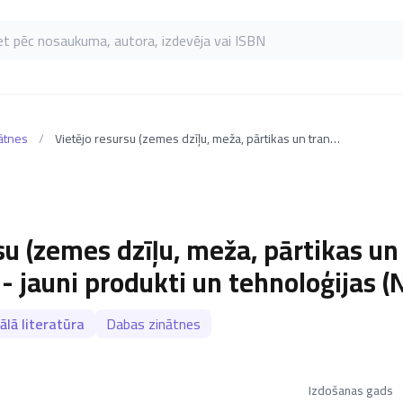
as pēc nosaukuma, autora, izdevēja vai ISBN
ātnes
/
Vietējo resursu (zemes dzīļu, meža, pārtikas un transporta) ilgtspējīga izmantošana - jauni produkti un tehnoloģijas (NatRes)
su (zemes dzīļu, meža, pārtikas un
 jauni produkti un tehnoloģijas (
ālā literatūra
Dabas zinātnes
Izdošanas gads