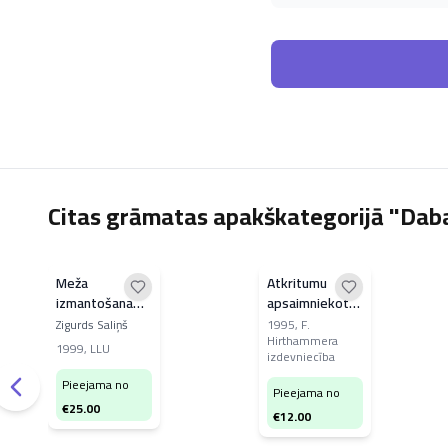
Citas grāmatas apakškategorijā "Dab
Meža
Atkritumu
izmantošana
apsaimniekotāja
Latvijā
rokasgrāmata
Zigurds Saliņš
1995
,
F.
Hirthammera
1999
,
LLU
izdevniecība
Pieejama no
Pieejama no
€
25.00
€
12.00