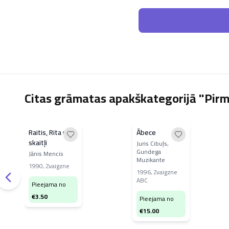
Citas grāmatas apakškategorijā "Pirm
Raitis, Rita un
Ābece
skaitļi
Juris Cibuļs,
Gundega
Jānis Mencis
Muzikante
1990
,
Zvaigzne
1996
,
Zvaigzne
ABC
Pieejama no
€
3.50
Pieejama no
€
15.00