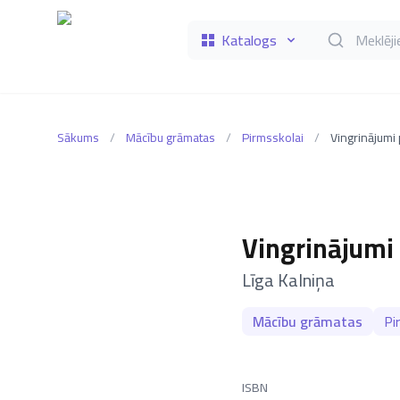
Katalogs
Meklēt grāmat
Sākums
/
Mācību grāmatas
/
Pirmsskolai
/
Vingrinājumi
–
Līga Kalniņa
Mācību grāmatas
Pi
ISBN