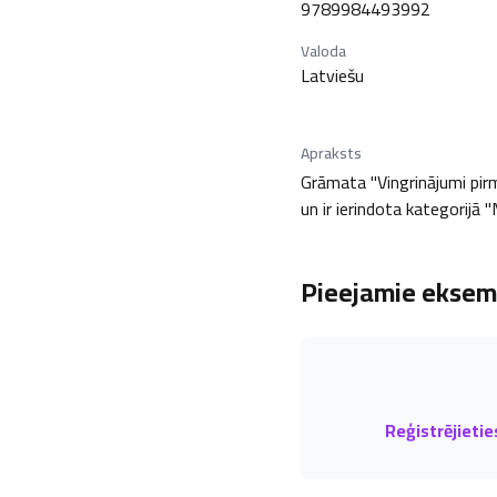
9789984493992
Valoda
Latviešu
Apraksts
Grāmata "Vingrinājumi pir
un ir ierindota kategorijā 
Pieejamie eksemp
Reģistrējietie