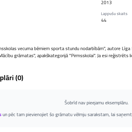
2013
Lappušu skaits
44
msskolas vecuma bērniem sporta stundu nodarbībām", autore Līga Kal
"Mācību grāmatas", apakškategorijā "Pirmsskolai". Ja esi reģistrēts l
lāri (
0
)
Šobrīd nav pieejamu eksemplāru.
s
un pēc tam pievienojiet šo grāmatu vēlmju sarakstam, lai saņemt