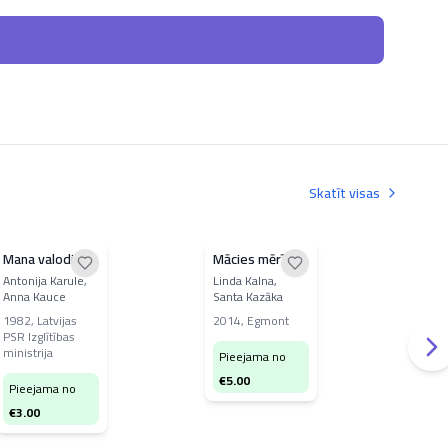
Skatīt visas
Mana valodiņa
Mācies mērīt
Sāk
mācī
Antonija Karule,
Linda Kalna,
Anna Kauce
Santa Kazāka
Karm
Zent
1982
,
Latvijas
2014
,
Egmont
PSR Izglītības
197
ministrija
Pieejama no
Pi
€
5.00
Pieejama no
€
3
€
3.00