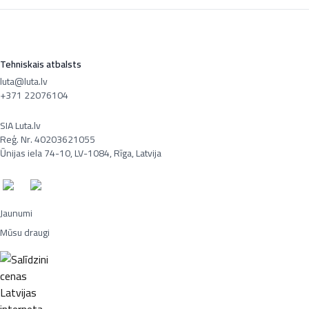
Tehniskais atbalsts
luta@luta.lv
+371 22076104
SIA Luta.lv
Reģ. Nr. 40203621055
Ūnijas iela 74-10, LV-1084, Rīga, Latvija
Jaunumi
Mūsu draugi