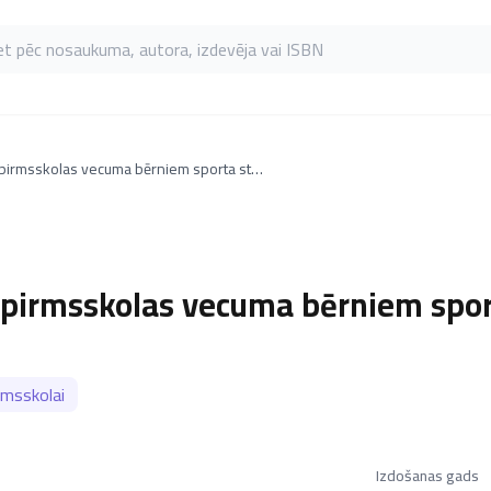
as pēc nosaukuma, autora, izdevēja vai ISBN
Vingrinājumi pirmsskolas vecuma bērniem sporta stundu nodarbībām
 pirmsskolas vecuma bērniem spo
rmsskolai
Izdošanas gads