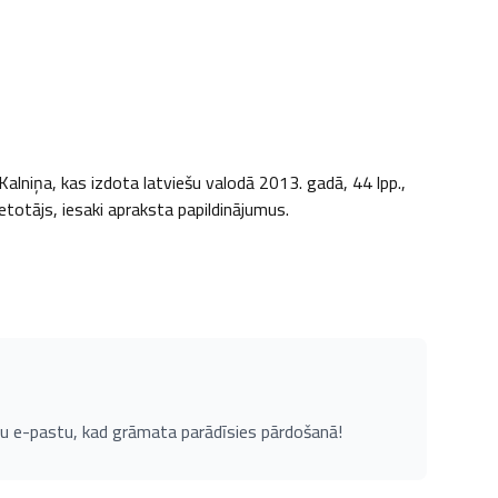
niņa, kas izdota latviešu valodā 2013. gadā, 44 lpp., 
ietotājs, iesaki apraksta papildinājumus.
u e-pastu, kad grāmata parādīsies pārdošanā!