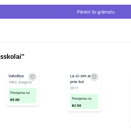
Pārdot šo grāmatu
sskolai"
Valodiņa
La-sī-sim ar
prie-ku!
1982
,
Zvaigzne
2011
Pieejama no
Pieejama no
€
5.00
€
2.50