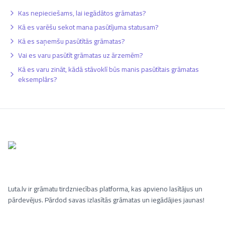
Kas nepieciešams, lai iegādātos grāmatas?
Kā es varēšu sekot mana pasūtījuma statusam?
Kā es saņemšu pasūtītās grāmatas?
Vai es varu pasūtīt grāmatas uz ārzemēm?
Kā es varu zināt, kādā stāvoklī būs manis pasūtītais grāmatas
eksemplārs?
Luta.lv ir grāmatu tirdzniecības platforma, kas apvieno lasītājus un
pārdevējus. Pārdod savas izlasītās grāmatas un iegādājies jaunas!