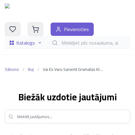
Pievienoties
Katalogs
Meklēt grāmatas pēc nosaukuma, autora, i
Sākums
/
Buj
/
Vai Es Varu Sanemt Gramatas Klatiene Bez Maksas
Biežāk uzdotie jautājumi