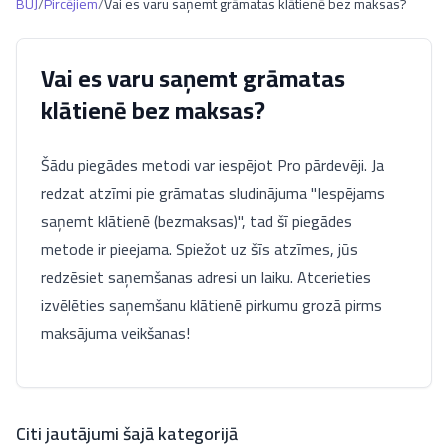
BUJ
/
Pircējiem
/
Vai es varu saņemt grāmatas klātienē bez maksas?
Vai es varu saņemt grāmatas
klātienē bez maksas?
Šādu piegādes metodi var iespējot Pro pārdevēji. Ja
redzat atzīmi pie grāmatas sludinājuma "Iespējams
saņemt klātienē (bezmaksas)", tad šī piegādes
metode ir pieejama. Spiežot uz šīs atzīmes, jūs
redzēsiet saņemšanas adresi un laiku. Atcerieties
izvēlēties saņemšanu klātienē pirkumu grozā pirms
maksājuma veikšanas!
Citi jautājumi šajā kategorijā