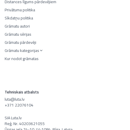
Distances līgums pārdevējiem
Privātuma politika
Sīkdatņu politika
Grāmatu autori
Grāmatu sērijas
Grāmatu pārdevēji
Grāmatu kategorijas
Kur nodot grāmatas
Tehniskais atbalsts
luta@luta.lv
+371 22076104
SIA Luta.lv
Reģ. Nr. 40203621055
Ūnijas iela 74-10, LV-1084, Rīga, Latvija