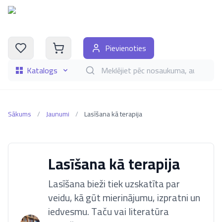
Pievienoties
Katalogs
Meklēt grāmatas pēc nosaukuma, autora, i
Sākums
/
Jaunumi
/
Lasīšana kā terapija
Lasīšana kā terapija
Lasīšana bieži tiek uzskatīta par
veidu, kā gūt mierinājumu, izpratni un
iedvesmu. Taču vai literatūra