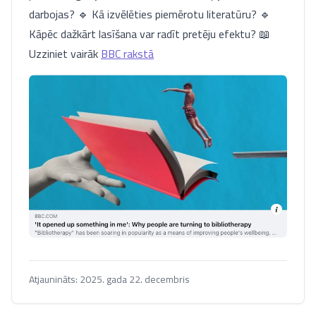
darbojas? 🔹 Kā izvēlēties piemērotu literatūru? 🔹
Kāpēc dažkārt lasīšana var radīt pretēju efektu? 📖
Uzziniet vairāk
BBC rakstā
Atjaunināts:
2025. gada 22. decembris