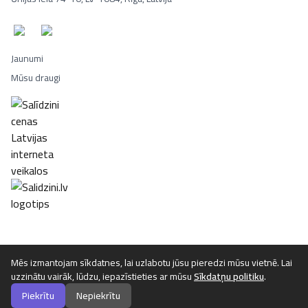
Jaunumi
Mūsu draugi
Portatīvie datori, Smaržas, Mēbeles, Ledusskapji, Lego, Velosipēd
Mēs izmantojam sīkdatnes, lai uzlabotu jūsu pieredzi mūsu vietnē. Lai
uzzinātu vairāk, lūdzu, iepazīstieties ar mūsu
Sīkdatņu politiku
.
©
2026
Luta.lv. Visas tiesības aizsargātas.
Piekrītu
Nepiekrītu