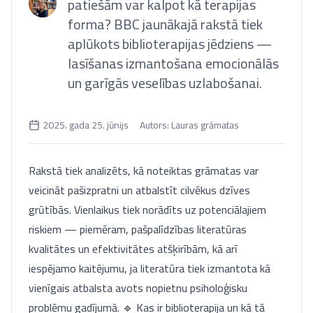
patiešām var kalpot kā terapijas
forma? BBC jaunākajā rakstā tiek
aplūkots biblioterapijas jēdziens —
lasīšanas izmantošana emocionālās
un garīgās veselības uzlabošanai.
2025. gada 25. jūnijs
Autors:
Lauras grāmatas
Rakstā tiek analizēts, kā noteiktas grāmatas var
veicināt pašizpratni un atbalstīt cilvēkus dzīves
grūtībās. Vienlaikus tiek norādīts uz potenciālajiem
riskiem — piemēram, pašpalīdzības literatūras
kvalitātes un efektivitātes atšķirībām, kā arī
iespējamo kaitējumu, ja literatūra tiek izmantota kā
vienīgais atbalsta avots nopietnu psiholoģisku
problēmu gadījumā. 🔹 Kas ir biblioterapija un kā tā