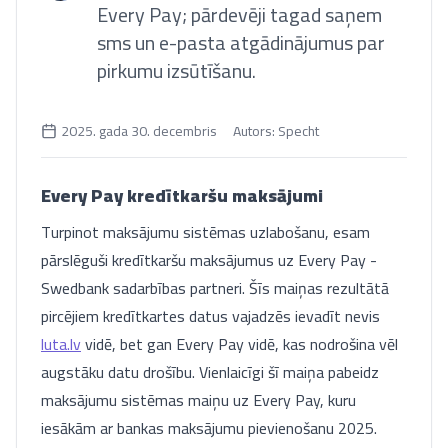
Every Pay; pārdevēji tagad saņem
sms un e-pasta atgādinājumus par
pirkumu izsūtīšanu.
2025. gada 30. decembris
Autors:
Specht
Every Pay kredītkaršu maksājumi
Turpinot maksājumu sistēmas uzlabošanu, esam
pārslēguši kredītkaršu maksājumus uz Every Pay -
Swedbank sadarbības partneri. Šīs maiņas rezultātā
pircējiem kredītkartes datus vajadzēs ievadīt nevis
luta.lv
vidē, bet gan Every Pay vidē, kas nodrošina vēl
augstāku datu drošību. Vienlaicīgi šī maiņa pabeidz
maksājumu sistēmas maiņu uz Every Pay, kuru
iesākām ar bankas maksājumu pievienošanu 2025.