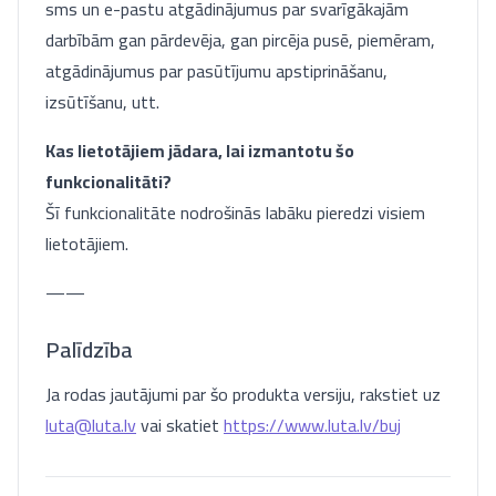
sms un e-pastu atgādinājumus par svarīgākajām
darbībām gan pārdevēja, gan pircēja pusē, piemēram,
atgādinājumus par pasūtījumu apstiprināšanu,
izsūtīšanu, utt.
Kas lietotājiem jādara, lai izmantotu šo
funkcionalitāti?
Šī funkcionalitāte nodrošinās labāku pieredzi visiem
lietotājiem.
——
Palīdzība
Ja rodas jautājumi par šo produkta versiju, rakstiet uz
luta@luta.lv
vai skatiet
https://www.luta.lv/buj