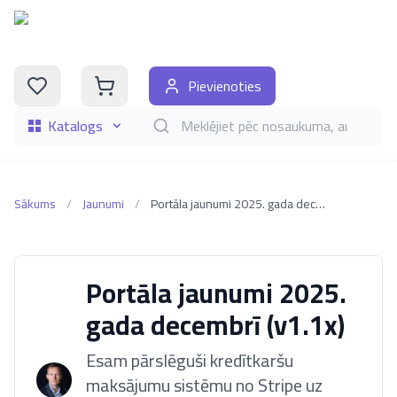
Pievienoties
Katalogs
Meklēt grāmatas pēc nosaukuma, autora, i
Sākums
/
Jaunumi
/
Portāla jaunumi 2025. gada decembrī (v1.1x)
Portāla jaunumi 2025.
gada decembrī (v1.1x)
Esam pārslēguši kredītkaršu
maksājumu sistēmu no Stripe uz