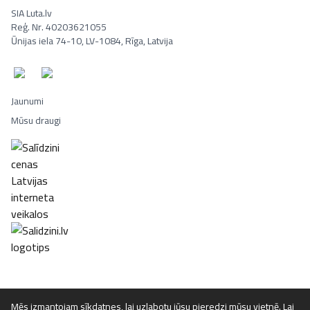
SIA Luta.lv
Reģ. Nr. 40203621055
Ūnijas iela 74-10, LV-1084, Rīga, Latvija
Jaunumi
Mūsu draugi
Portatīvie datori, Smaržas, Mēbeles, Ledusskapji, Lego, Velosipēd
Mēs izmantojam sīkdatnes, lai uzlabotu jūsu pieredzi mūsu vietnē. Lai