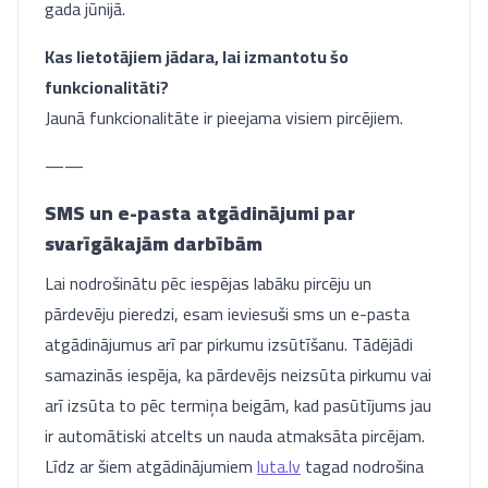
gada jūnijā.
Kas lietotājiem jādara, lai izmantotu šo
funkcionalitāti?
Jaunā funkcionalitāte ir pieejama visiem pircējiem.
——
SMS un e-pasta atgādinājumi par
svarīgākajām darbībām
Lai nodrošinātu pēc iespējas labāku pircēju un
pārdevēju pieredzi, esam ieviesuši sms un e-pasta
atgādinājumus arī par pirkumu izsūtīšanu. Tādējādi
samazinās iespēja, ka pārdevējs neizsūta pirkumu vai
arī izsūta to pēc termiņa beigām, kad pasūtījums jau
ir automātiski atcelts un nauda atmaksāta pircējam.
Līdz ar šiem atgādinājumiem
luta.lv
tagad nodrošina