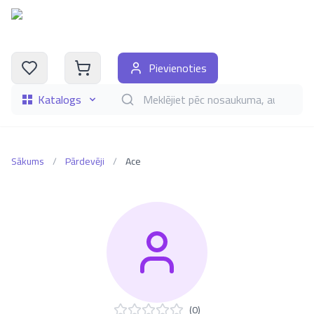
Pievienoties
Katalogs
Meklēt grāmatas pēc nosaukuma, autora, i
Sākums
/
Pārdevēji
/
Ace
(
0
)