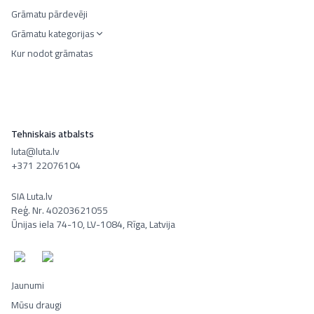
Grāmatu pārdevēji
Grāmatu kategorijas
Kur nodot grāmatas
Tehniskais atbalsts
luta@luta.lv
+371 22076104
SIA Luta.lv
Reģ. Nr. 40203621055
Ūnijas iela 74-10, LV-1084, Rīga, Latvija
Jaunumi
Mūsu draugi