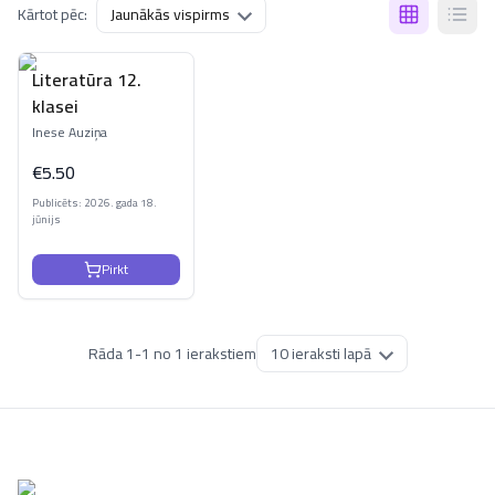
Kārtot pēc:
Literatūra 12.
klasei
Inese Auziņa
€
5.50
Publicēts: 2026. gada 18.
jūnijs
Pirkt
Rāda
1
-
1
no
1
ierakstiem