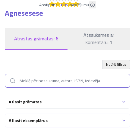
Apstiprina
100
%
pasūtījumu
Agnesesese
Atsauksmes ar
Atrastas grāmatas:
6
komentāru:
1
Notīrīt filtrus
Atlasīt grāmatas
Atlasīt eksemplārus