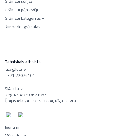
Grāmatu sērijas
Grāmatu pārdevēji
Grāmatu kategorijas
Kur nodot grāmatas
Tehniskais atbalsts
luta@luta.lv
+371 22076104
SIA Luta.lv
Reģ. Nr. 40203621055
Ūnijas iela 74-10, LV-1084, Rīga, Latvija
Jaunumi
Mūsu draugi