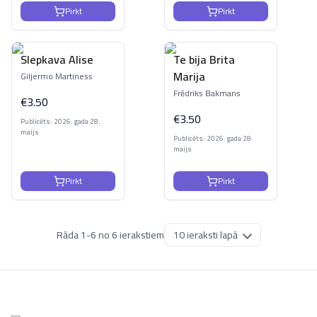
Pirkt
Pirkt
Slepkava Alise
Te bija Brita
Marija
Giljermo Martiness
Frēdriks Bakmans
€
3.50
€
3.50
Publicēts: 2026. gada 28.
maijs
Publicēts: 2026. gada 28.
maijs
Pirkt
Pirkt
Rāda
1
-
6
no
6
ierakstiem