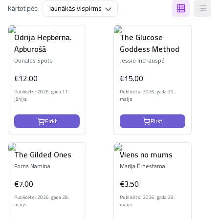
Kārtot pēc:
Odrija Hepbērna.
The Glucose
Apburošā
Goddess Method
Donalds Spoto
Jessie Inchauspé
€
12.00
€
15.00
Publicēts: 2026. gada 11.
Publicēts: 2026. gada 29.
jūnijs
maijs
Pirkt
Pirkt
The Gilded Ones
Viens no mums
Forna Namina
Marija Ērnestama
€
7.00
€
3.50
Publicēts: 2026. gada 28.
Publicēts: 2026. gada 28.
maijs
maijs