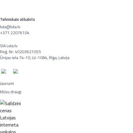
Tehniskais atbalsts
luta@luta.lv
+371 22076104
SIA Luta.lv
Reģ. Nr. 40203621055
Ūnijas iela 74-10, LV-1084, Rīga, Latvija
Jaunumi
Mūsu draugi