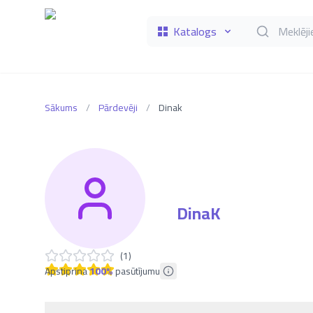
Katalogs
Meklēt grāmat
Sākums
/
Pārdevēji
/
Dinak
DinaK
(
1
)
Apstiprina
100
%
pasūtījumu