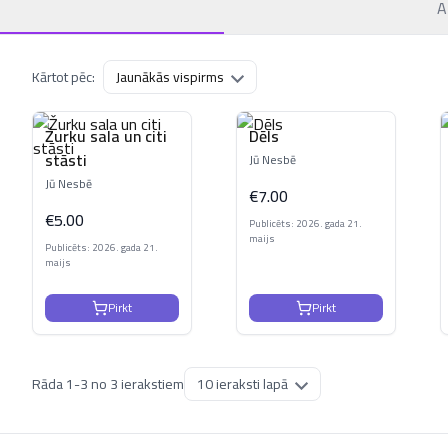
A
Kārtot pēc:
Žurku sala un citi
Dēls
stāsti
Jū Nesbē
Jū Nesbē
€
7.00
€
5.00
Publicēts: 2026. gada 21.
maijs
Publicēts: 2026. gada 21.
maijs
Pirkt
Pirkt
Rāda
1
-
3
no
3
ierakstiem