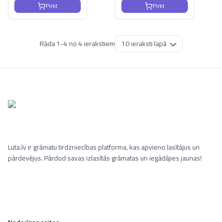
Pirkt
Pirkt
Rāda
1
-
4
no
4
ierakstiem
Luta.lv ir grāmatu tirdzniecības platforma, kas apvieno lasītājus un
pārdevējus. Pārdod savas izlasītās grāmatas un iegādājies jaunas!