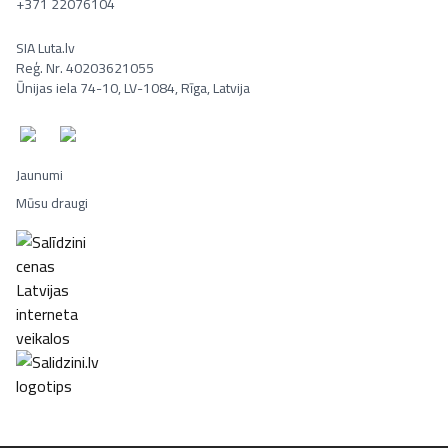
+371 22076104
SIA Luta.lv
Reģ. Nr. 40203621055
Ūnijas iela 74-10, LV-1084, Rīga, Latvija
Jaunumi
Mūsu draugi
Portatīvie datori, Smaržas, Mēbeles, Ledusskapji, Lego, Velosipēd