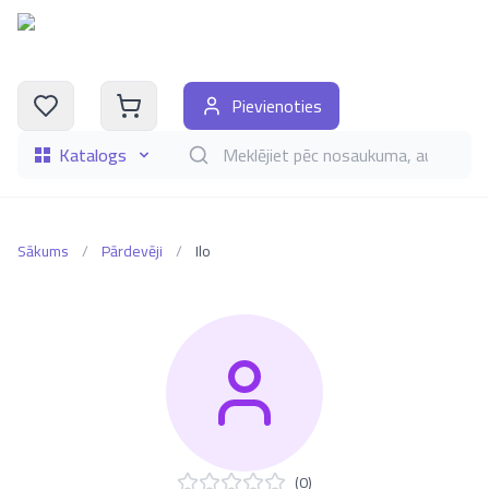
Pievienoties
Katalogs
Meklēt grāmatas pēc nosaukuma, autora, i
Sākums
/
Pārdevēji
/
Ilo
(
0
)