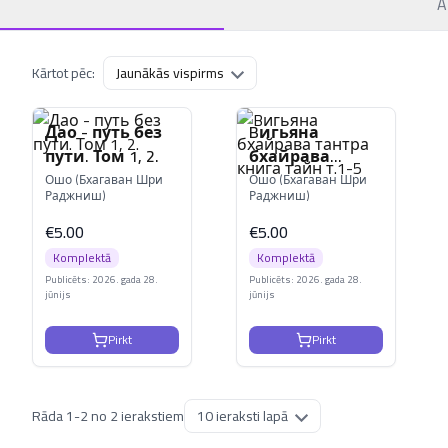
A
Kārtot pēc:
Дао - путь без
Bигьяна
пути. Том 1, 2.
бхайрава
тантра книга
Ошо (Бхагаван Шри
Ошо (Бхагаван Шри
Раджниш)
Раджниш)
тайн т.1-5
€
5.00
€
5.00
Komplektā
Komplektā
Publicēts: 2026. gada 28.
Publicēts: 2026. gada 28.
jūnijs
jūnijs
Pirkt
Pirkt
Rāda
1
-
2
no
2
ierakstiem