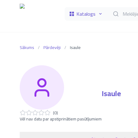
Katalogs
Meklēt grāmat
Sākums
/
Pārdevēji
/
Isaule
Isaule
(
0
)
Vēl nav datu par apstiprinātiem pasūtījumiem