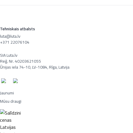
Tehniskais atbalsts
luta@luta.lv
+371 22076104
SIA Luta.lv
Reģ. Nr. 40203621055
Ūnijas iela 74-10, LV-1084, Rīga, Latvija
Jaunumi
Mūsu draugi