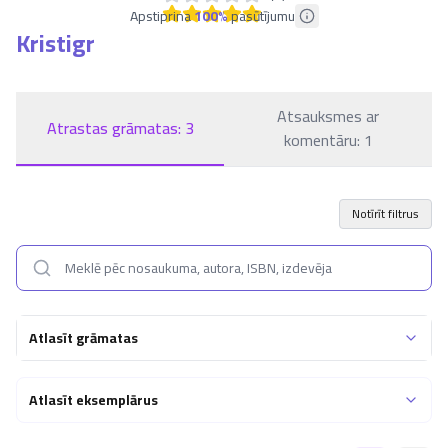
Apstiprina
100
%
pasūtījumu
Kristigr
Atsauksmes ar
Atrastas grāmatas:
3
komentāru:
1
Notīrīt filtrus
Atlasīt grāmatas
Atlasīt eksemplārus