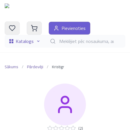
Pievienoties
Katalogs
Meklēt grāmatas pēc nosaukuma, autora, i
Sākums
/
Pārdevēji
/
Kristigr
(
2
)