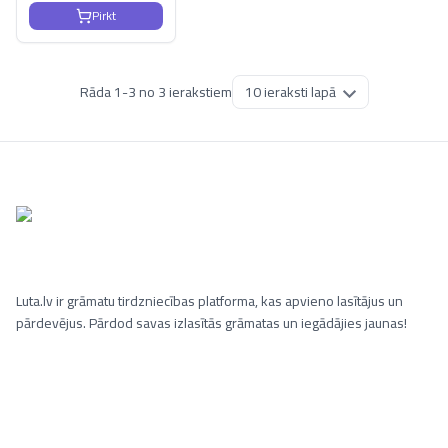
Pirkt
Rāda
1
-
3
no
3
ierakstiem
Luta.lv ir grāmatu tirdzniecības platforma, kas apvieno lasītājus un
pārdevējus. Pārdod savas izlasītās grāmatas un iegādājies jaunas!