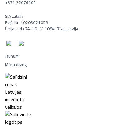
+371 22076104
SIA Luta.lv
Reģ. Nr. 40203621055
Ūnijas iela 74-10, LV-1084, Rīga, Latvija
Jaunumi
Mūsu draugi
Portatīvie datori, Smaržas, Mēbeles, Ledusskapji, Lego, Velosipēd