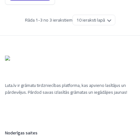
Rāda
1
-
3
no
3
ierakstiem
Luta.lv ir grāmatu tirdzniecības platforma, kas apvieno lasītājus un
pārdevējus. Pārdod savas izlasītās grāmatas un iegādājies jaunas!
Noderīgas saites