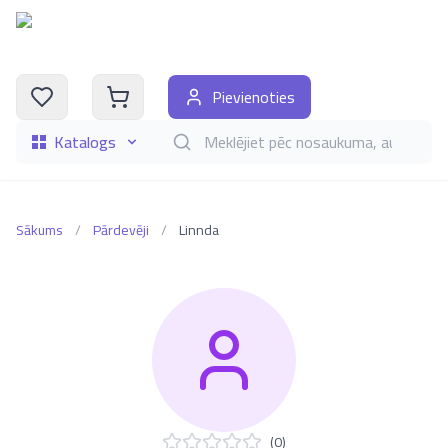
Pievienoties
Katalogs
Meklēt grāmatas pēc nosaukuma, autora, i
Sākums
/
Pārdevēji
/
Linnda
(
0
)