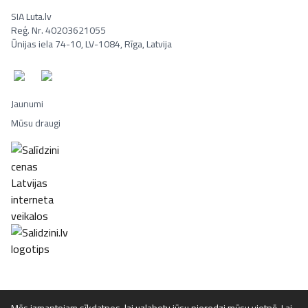
SIA Luta.lv
Reģ. Nr. 40203621055
Ūnijas iela 74-10, LV-1084, Rīga, Latvija
Jaunumi
Mūsu draugi
Portatīvie datori, Smaržas, Mēbeles, Ledusskapji, Lego, Velosipēd