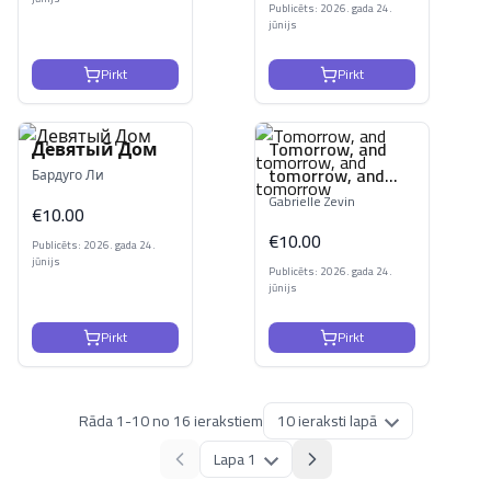
Publicēts: 2026. gada 24.
jūnijs
Pirkt
Pirkt
Девятый Дом
Tomorrow, and
tomorrow, and
Бардуго Ли
tomorrow
Gabrielle Zevin
€
10.00
€
10.00
Publicēts: 2026. gada 24.
jūnijs
Publicēts: 2026. gada 24.
jūnijs
Pirkt
Pirkt
Rāda
1
-
10
no
16
ierakstiem