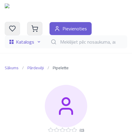
Pievienoties
Katalogs
Meklēt grāmatas pēc nosaukuma, autora, i
Sākums
/
Pārdevēji
/
Pipelette
(
0
)