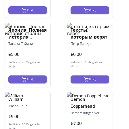
Pirkt
Pirkt
Япония. Полная
Тексты,
история
которым верят
страны
Танака Тайдзи
Петр Панда
€
5.00
€
6.00
Publicēts: 2026. gada 24.
Publicēts: 2026. gada 24.
jūnijs
jūnijs
Pirkt
Pirkt
William
Demon
Copperhead
Mason Coile
Barbara Kingsolver
€
9.00
€
7.00
Publicēts: 2026. gada 24.
jūnijs