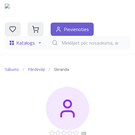
Pievienoties
Katalogs
Meklēt grāmatas pēc nosaukuma, autora, i
Sākums
/
Pārdevēji
/
Skranda
(
0
)