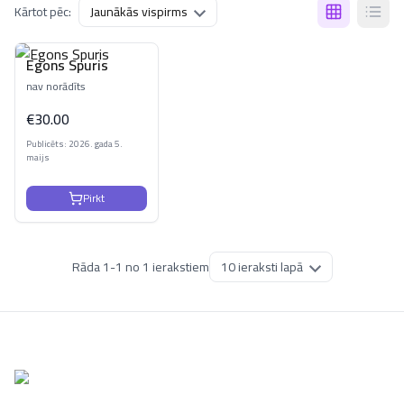
Kārtot pēc:
Egons Spuris
nav norādīts
€
30.00
Publicēts: 2026. gada 5.
maijs
Pirkt
Rāda
1
-
1
no
1
ierakstiem