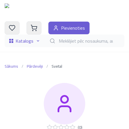
Pievienoties
Katalogs
Meklēt grāmatas pēc nosaukuma, autora, i
Sākums
/
Pārdevēji
/
Svetal
(
0
)