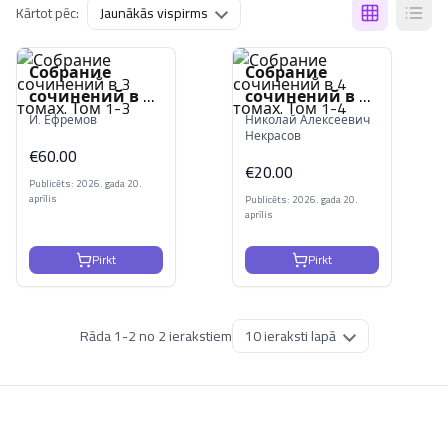
Kārtot pēc:
Собрание
Собрание
сочинений в 3
сочинений в 4
томах. Том 1-3
томах. Том 1-4
И. Ефремов
Николай Алексеевич
Некрасов
€
60.00
€
20.00
Publicēts: 2026. gada 20.
aprīlis
Publicēts: 2026. gada 20.
aprīlis
Pirkt
Pirkt
Rāda
1
-
2
no
2
ierakstiem