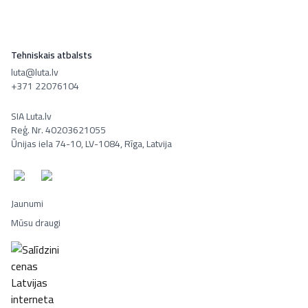
Tehniskais atbalsts
luta@luta.lv
+371 22076104
SIA Luta.lv
Reģ. Nr. 40203621055
Ūnijas iela 74-10, LV-1084, Rīga, Latvija
Jaunumi
Mūsu draugi