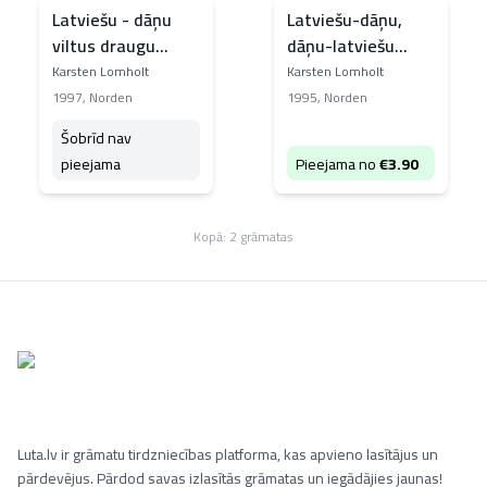
Latviešu - dāņu
Latviešu-dāņu,
viltus draugu
dāņu-latviešu
vārdnīca
vārdnīca
Karsten Lomholt
Karsten Lomholt
1997
,
Norden
1995
,
Norden
Šobrīd nav
pieejama
Pieejama no
€
3.90
Kopā:
2
grāmatas
Luta.lv ir grāmatu tirdzniecības platforma, kas apvieno lasītājus un
pārdevējus. Pārdod savas izlasītās grāmatas un iegādājies jaunas!