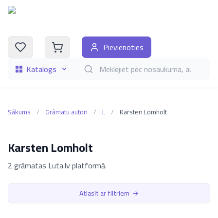
Pievienoties
Katalogs
Meklēt grāmatas pēc nosaukuma, autora, i
Sākums
/
Grāmatu autori
/
L
/
Karsten Lomholt
Karsten Lomholt
2 grāmatas Luta.lv platformā.
Atlasīt ar filtriem
→