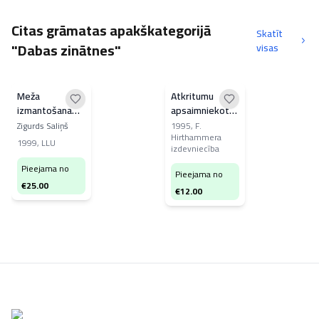
Citas grāmatas apakškategorijā
Skatīt
"Dabas zinātnes"
visas
Meža
Atkritumu
izmantošana
apsaimniekotāja
Latvijā
rokasgrāmata
Zigurds Saliņš
1995
,
F.
Hirthammera
1999
,
LLU
izdevniecība
Pieejama no
Pieejama no
€
25.00
€
12.00