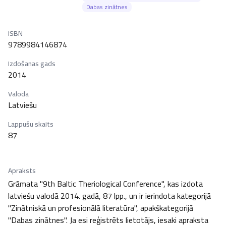
Dabas zinātnes
ISBN
9789984146874
Izdošanas gads
2014
Valoda
Latviešu
Lappušu skaits
87
Apraksts
Grāmata "9th Baltic Theriological Conference", kas izdota 
latviešu valodā 2014. gadā, 87 lpp., un ir ierindota kategorijā 
"Zinātniskā un profesionālā literatūra", apakškategorijā 
"Dabas zinātnes". Ja esi reģistrēts lietotājs, iesaki apraksta 