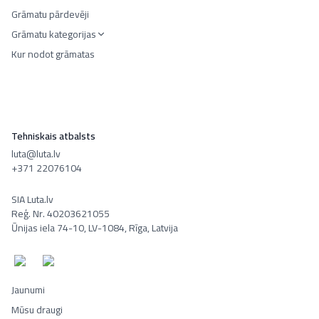
Grāmatu pārdevēji
Grāmatu kategorijas
Kur nodot grāmatas
Tehniskais atbalsts
luta@luta.lv
+371 22076104
SIA Luta.lv
Reģ. Nr. 40203621055
Ūnijas iela 74-10, LV-1084, Rīga, Latvija
Jaunumi
Mūsu draugi