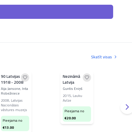
Skatīt visas
90 Latvijas gadi
Nezināmā
Vidu
1918 - 2008
Latvija
vēs
klas
Aija Jansone, Inta
Guntis Eniņš
J. A
Robežniece
Don
2015
,
Lauku
2008
,
Latvijas
Avīze
196
Nacionālais
vals
vēstures muzejs
izde
Pieejama no
€
20.00
Pieejama no
Pi
€
13.00
€
1