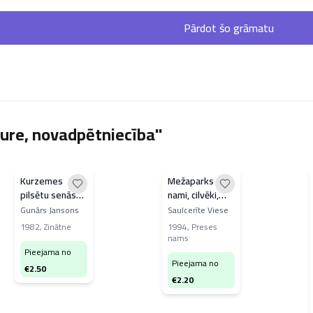
Pārdot šo grāmatu
ure, novadpētniecība"
Kurzemes
Mežaparks -
pilsētu senās
nami, cilvēki,
koka ēkas
likteņi
Gunārs Jansons
Saulcerīte Viese
1982
,
Zinātne
1994
,
Preses
nams
Pieejama no
Pieejama no
€
2.50
€
2.20