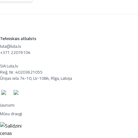
Tehniskais atbalsts
luta@luta.lv
+371 22076104
SIA Luta.lv
Reģ. Nr. 40203621055
Ūnijas iela 74-10, LV-1084, Rīga, Latvija
Jaunumi
Mūsu draugi