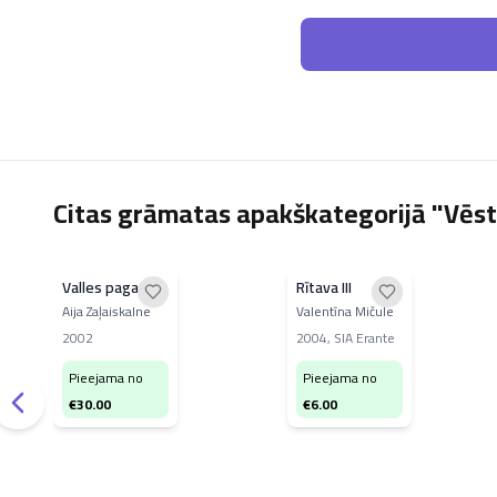
Citas grāmatas apakškategorijā "Vēst
Valles pagasts
Rītava III
Aija Zaļaiskalne
Valentīna Mičule
2002
2004
,
SIA Erante
Pieejama no
Pieejama no
€
30.00
€
6.00