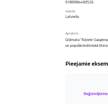
9789984490526
Valoda
Latviešu
Apraksts
Grāmata "Adzele-Gaujiena, 
un populārzinātniskā litera
Pieejamie eksemp
Reģistrējietie