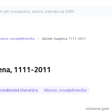
as pēc nosaukuma, autora, izdevēja vai ISBN
sture, novadpētniecība
/
Adzele-Gaujiena, 1111-2011
ena, 1111-2011
zinātniskā literatūra
Vēsture, novadpētniecība
Izdošanas gads