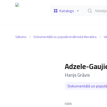
Katalogs
Meklēt grāmat
Sākums
/
Dokumentālā un populārzinātniskā literatūra
/
Vē
Adzele-Gauji
–
Harijs Grāvis
Dokumentālā un populār
ISBN