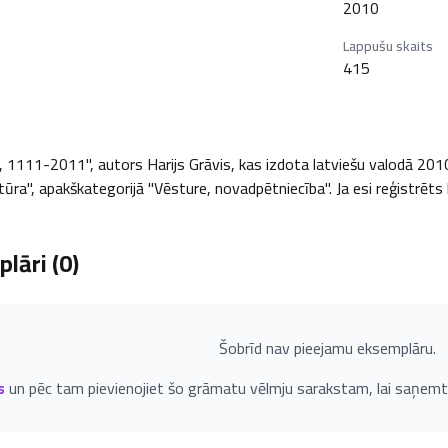
2010
Lappušu skaits
415
1111-2011", autors Harijs Grāvis, kas izdota latviešu valodā 2010. 
tūra", apakškategorijā "Vēsture, novadpētniecība". Ja esi reģistrēts 
lāri (
0
)
Šobrīd nav pieejamu eksemplāru.
s
un pēc tam pievienojiet šo grāmatu vēlmju sarakstam, lai saņemt