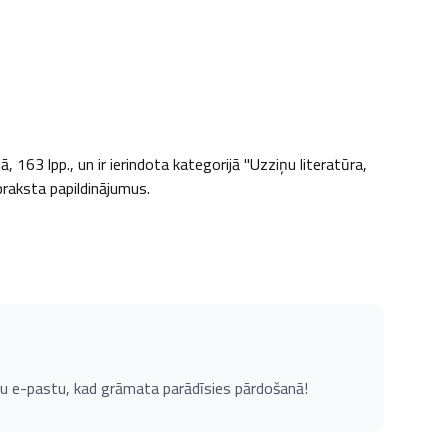
63 lpp., un ir ierindota kategorijā "Uzziņu literatūra, 
apraksta papildinājumus.
u e-pastu, kad grāmata parādīsies pārdošanā!