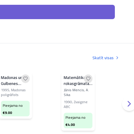
Skatīt visas
Madonas un
Matemātikas
Rīg
Gulbenes
rokasgrāmata
kino
kalendārs
skolēniem
1995
,
Madonas
Jānis Mencis, A.
A. Zī
poligrāfists
Sika
1996. gadam
197
1990
,
Zvaigzne
Pieejama no
ABC
Pi
€
9.00
€
1
Pieejama no
€
4.00