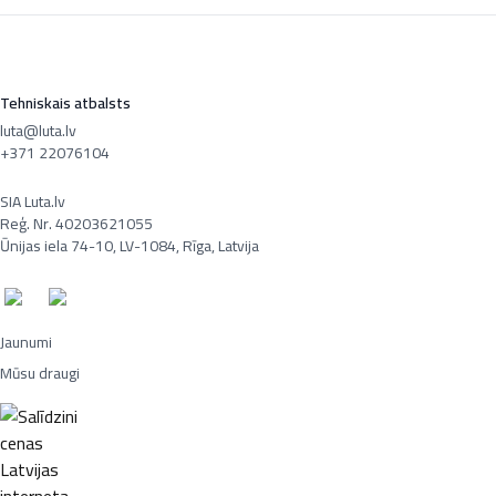
Tehniskais atbalsts
luta@luta.lv
+371 22076104
SIA Luta.lv
Reģ. Nr. 40203621055
Ūnijas iela 74-10, LV-1084, Rīga, Latvija
Jaunumi
Mūsu draugi