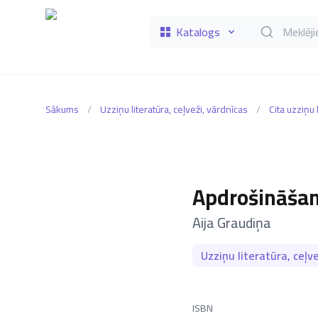
Katalogs
Meklēt grāmat
Sākums
/
Uzziņu literatūra, ceļveži, vārdnīcas
/
Cita uzziņu 
Apdrošināša
–
Aija Graudiņa
Uzziņu literatūra, ceļve
ISBN