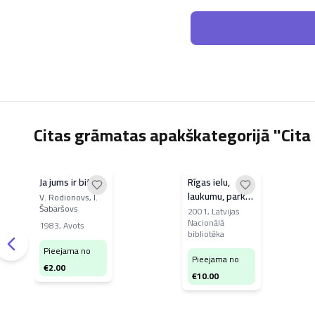
Citas grāmatas apakškategorijā "Cita 
Ja jums ir bites
Rīgas ielu,
laukumu, parku
V. Rodionovs, I.
Šabaršovs
un tiltu
2001
,
Latvijas
Nacionālā
nosaukumu
1983
,
Avots
bibliotēka
rādītājs
Pieejama no
Pieejama no
€
2.00
€
10.00