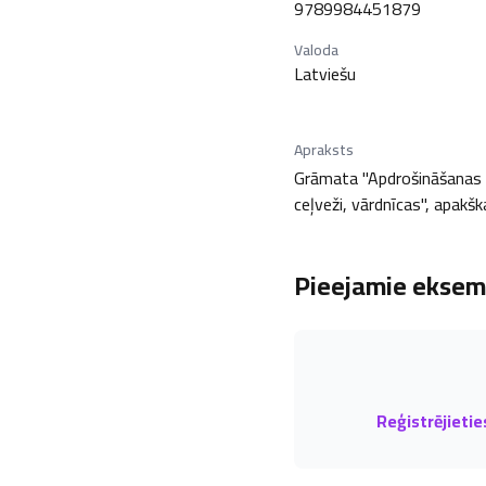
9789984451879
Valoda
Latviešu
Apraksts
Grāmata "Apdrošināšanas pa
ceļveži, vārdnīcas", apakška
Pieejamie eksemp
Reģistrējietie