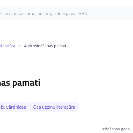
as pēc nosaukuma, autora, izdevēja vai ISBN
literatūra
/
Apdrošināšanas pamati
nas pamati
ži, vārdnīcas
Cita uzziņu literatūra
Izdošanas gads