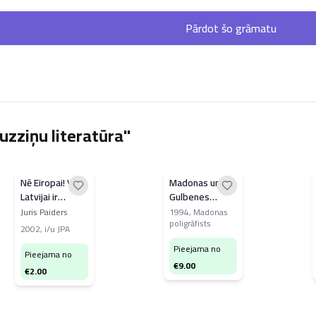
Pārdot šo grāmatu
uzziņu literatūra"
Nē Eiropai! Vai
Madonas un
Latvijai ir
Gulbenes
nākotne ārpus
kalendārs
Juris Paiders
1994
,
Madonas
poligrāfists
Eiropas
1995. gadam
2002
,
i/u JPA
savienības
Pieejama no
Pieejama no
€
9.00
€
2.00