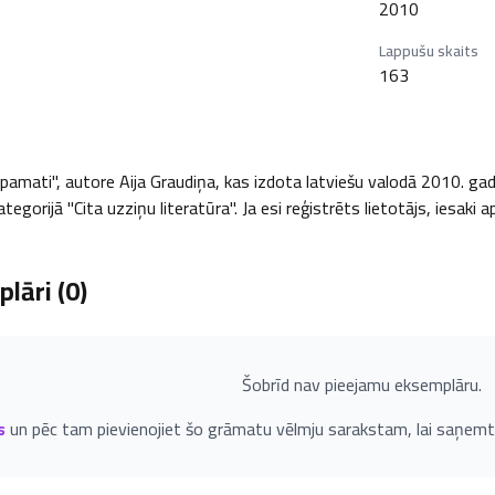
2010
Lappušu skaits
163
mati", autore Aija Graudiņa, kas izdota latviešu valodā 2010. gadā, 1
tegorijā "Cita uzziņu literatūra". Ja esi reģistrēts lietotājs, iesaki 
lāri (
0
)
Šobrīd nav pieejamu eksemplāru.
s
un pēc tam pievienojiet šo grāmatu vēlmju sarakstam, lai saņemt