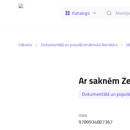
Katalogs
Meklēt grāmat
Sākums
/
Dokumentālā un populārzinātniskā literatūra
/
Vē
Ar saknēm Z
Dokumentālā un populār
ISBN
9789934807367