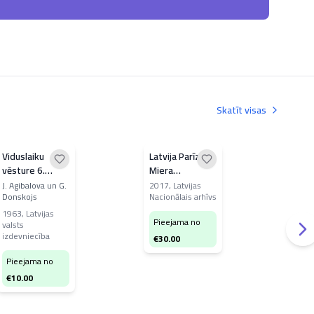
Skatīt visas
Viduslaiku
Latvija Parīzes
Lie
vēsture 6.
Miera
soci
klasei
konferencē
revo
J. Agibalova un G.
2017
,
Latvijas
197
Donskojs
Nacionālais arhīvs
1919 gadā
gad
Pi
Pad
1963
,
Latvijas
Pieejama no
valsts
Latv
€
3
izdevniecība
€
30.00
gad
velt
Pieejama no
Dzi
€
10.00