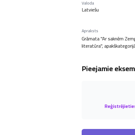
Valoda
Latviešu
Apraksts
Grāmata "Ar saknēm Zemgalē
literatūra", apakškategorij
Pieejamie eksemp
Reģistrējietie