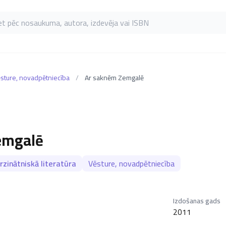
as pēc nosaukuma, autora, izdevēja vai ISBN
sture, novadpētniecība
/
Ar saknēm Zemgalē
emgalē
zinātniskā literatūra
Vēsture, novadpētniecība
Izdošanas gads
2011