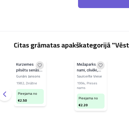
Citas grāmatas apakškategorijā "Vēst
Kurzemes
Mežaparks -
pilsētu senās
nami, cilvēki,
koka ēkas
likteņi
Gunārs Jansons
Saulcerīte Viese
1982
,
Zinātne
1994
,
Preses
nams
Pieejama no
Pieejama no
€
2.50
€
2.20