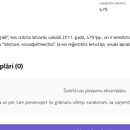
Lappušu skaits
479
", kas izdota latviešu valodā 2011. gadā, 479 lpp., un ir ierindot
ā "Vēsture, novadpētniecība". Ja esi reģistrēts lietotājs, iesaki apra
lāri (
0
)
Šobrīd nav pieejamu eksemplāru.
s
un pēc tam pievienojiet šo grāmatu vēlmju sarakstam, lai saņemt