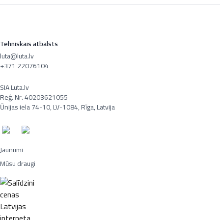
Tehniskais atbalsts
luta@luta.lv
+371 22076104
SIA Luta.lv
Reģ. Nr. 40203621055
Ūnijas iela 74-10, LV-1084, Rīga, Latvija
Jaunumi
Mūsu draugi