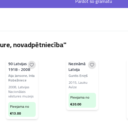
Pārdot šo grāmatu
ure, novadpētniecība"
90 Latvijas gadi
Nezināmā
1918 - 2008
Latvija
Aija Jansone, Inta
Guntis Eniņš
Robežniece
2015
,
Lauku
2008
,
Latvijas
Avīze
Nacionālais
vēstures muzejs
Pieejama no
€
20.00
Pieejama no
€
13.00