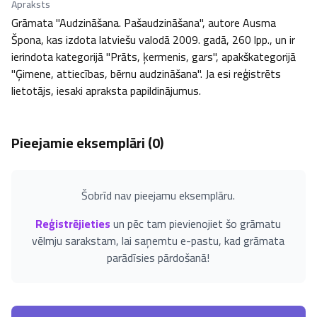
Apraksts
Grāmata "Audzināšana. Pašaudzināšana", autore Ausma 
Špona, kas izdota latviešu valodā 2009. gadā, 260 lpp., un ir 
ierindota kategorijā "Prāts, ķermenis, gars", apakškategorijā 
"Ģimene, attiecības, bērnu audzināšana". Ja esi reģistrēts 
lietotājs, iesaki apraksta papildinājumus.
Pieejamie eksemplāri (
0
)
Šobrīd nav pieejamu eksemplāru.
Reģistrējieties
un pēc tam pievienojiet šo grāmatu
vēlmju sarakstam, lai saņemtu e-pastu, kad grāmata
parādīsies pārdošanā!