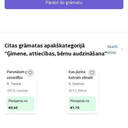
Pārdot šo grāmatu
Citas grāmatas apakškategorijā
Skatīt
"Ģimene, attiecības, bērnu audzināšana"
visas
Parunāsim par
Kas jāzina
uzvedību
katram zēnam
R. Tavare
A. Gračovs
1973
,
Liesma
2011
,
Elkon
Pieejama no
Pieejama no
€
0.40
€
1.70