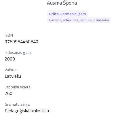
–
Ausma Špona
Prāts, ķermenis, gars
Ģimene, attiecības, bērnu audzināšana
ISBN
9789984460840
Izdošanas gads
2009
Valoda
Latviešu
Lappušu skaits
260
Grāmatu sērija
Pedagoģiskā bibliotēka