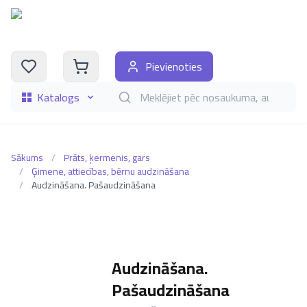
Pievienoties
Katalogs
Meklēt grāmatas pēc nosaukuma, autora, i
Sākums
/
Prāts, ķermenis, gars
/
Ģimene, attiecības, bērnu audzināšana
/
Audzināšana. Pašaudzināšana
Audzināšana.
Pašaudzināšana