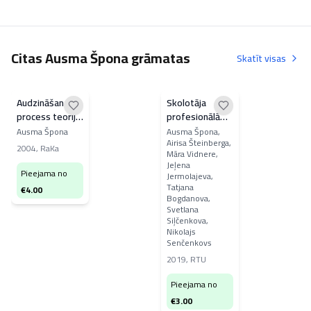
Citas Ausma Špona grāmatas
Skatīt visas
Audzināšanas
Skolotāja
process teorijā
profesionālā
un praksē
identitāte
Ausma Špona
Ausma Špona,
Airisa Šteinberga,
2004
,
RaKa
Māra Vidnere,
Jeļena
Pieejama no
Jermolajeva,
Tatjana
€
4.00
Bogdanova,
Svetlana
Siļčenkova,
Nikolajs
Senčenkovs
2019
,
RTU
Pieejama no
€
3.00