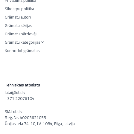
Privātuma politika
Sīkdatņu politika
Grāmatu autori
Grāmatu sērijas
Grāmatu pārdevēji
Grāmatu kategorijas
Kur nodot grāmatas
Tehniskais atbalsts
luta@luta.lv
+371 22076104
SIA Luta.lv
Reģ. Nr. 40203621055
Ūnijas iela 74-10, LV-1084, Rīga, Latvija