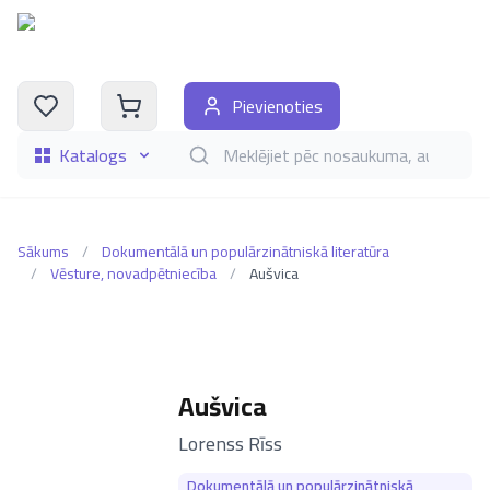
Pievienoties
Katalogs
Meklēt grāmatas pēc nosaukuma, autora, i
Sākums
/
Dokumentālā un populārzinātniskā literatūra
/
Vēsture, novadpētniecība
/
Aušvica
Aušvica
–
Lorenss Rīss
Dokumentālā un populārzinātniskā