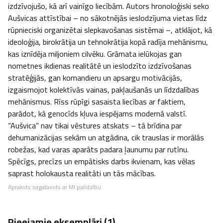
izdzīvojušo, kā arī vainīgo liecībām. Autors hronoloģiski seko 
Aušvicas attīstībai – no sākotnējās ieslodzījuma vietas līdz 
rūpnieciski organizētai slepkavošanas sistēmai –, atklājot, kā 
ideoloģija, birokrātija un tehnokrātija kopā radīja mehānismu, 
kas iznīdēja miljoniem cilvēku. Grāmata ielūkojas gan 
nometnes ikdienas realitātē un ieslodzīto izdzīvošanas 
stratēģijās, gan komandieru un apsargu motivācijās, 
izgaismojot kolektīvās vainas, pakļaušanās un līdzdalības 
mehānismus. Rīss rūpīgi sasaista liecības ar faktiem, 
parādot, kā genocīds kļuva iespējams modernā valstī. 
“Aušvica” nav tikai vēstures atskats – tā brīdina par 
dehumanizācijas sekām un atgādina, cik trauslas ir morālās 
robežas, kad varas aparāts padara ļaunumu par rutīnu. 
Spēcīgs, precīzs un empātisks darbs ikvienam, kas vēlas 
saprast holokausta realitāti un tās mācības.
Apraksts sagatavots ar MI palīdzību
Pieejamie eksemplāri (
1
)