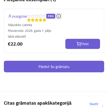
zvaigzne
PRO
Stāvoklis:
Lietota
Pievienots:
2026. gada 1. jūlijs
labā stāvoklī
€
22.00
Pirkt
Pārdot šo grāmatu
Citas grāmatas apakškategorijā
Skatīt