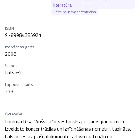
literatūra
Vēsture, novadpētniecība
ISBN
9789984385921
Izdošanas gads
2008
Valoda
Latviešu
Lappušu skaits
273
Apraksts
Lorensa Rīsa “Aušvica” ir vēsturisks pētījums par nacistu 
izveidoto koncentrācijas un iznīcināšanas nometni, tapināts, 
balstoties uz plašu dokumentu, arhīvu materiālu un 