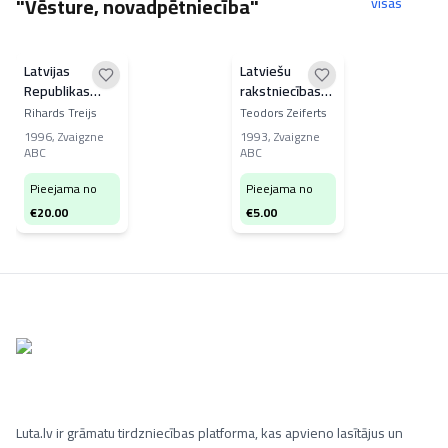
"Vēsture, novadpētniecība"
visas
Latvijas
Latviešu
Republikas
rakstniecības
prese
vēsture
Rihards Treijs
Teodors Zeiferts
1996
,
Zvaigzne
1993
,
Zvaigzne
ABC
ABC
Pieejama no
Pieejama no
€
20.00
€
5.00
Luta.lv ir grāmatu tirdzniecības platforma, kas apvieno lasītājus un