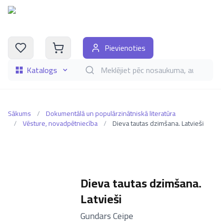
Pievienoties
Katalogs
Meklēt grāmatas pēc nosaukuma, autora, i
Sākums
/
Dokumentālā un populārzinātniskā literatūra
/
Vēsture, novadpētniecība
/
Dieva tautas dzimšana. Latvieši
Dieva tautas dzimšana.
Latvieši
–
Gundars Ceipe