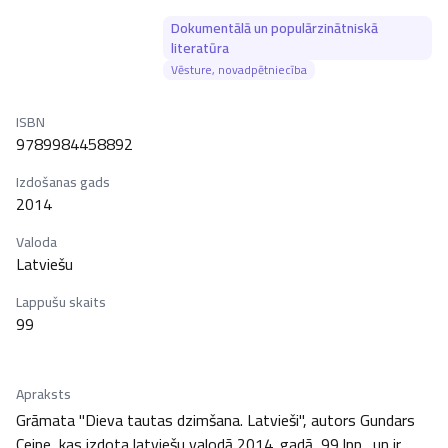
Dokumentālā un populārzinātniskā
literatūra
Vēsture, novadpētniecība
ISBN
9789984458892
Izdošanas gads
2014
Valoda
Latviešu
Lappušu skaits
99
Apraksts
Grāmata "Dieva tautas dzimšana. Latvieši", autors Gundars 
Ceipe, kas izdota latviešu valodā 2014. gadā, 99 lpp., un ir 