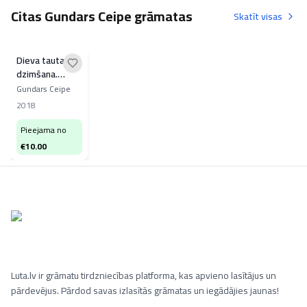
Citas Gundars Ceipe grāmatas
Skatīt visas
Dieva tautas
dzimšana.
Latvieši
Gundars Ceipe
2018
Pieejama no
€
10.00
Luta.lv ir grāmatu tirdzniecības platforma, kas apvieno lasītājus un
pārdevējus. Pārdod savas izlasītās grāmatas un iegādājies jaunas!