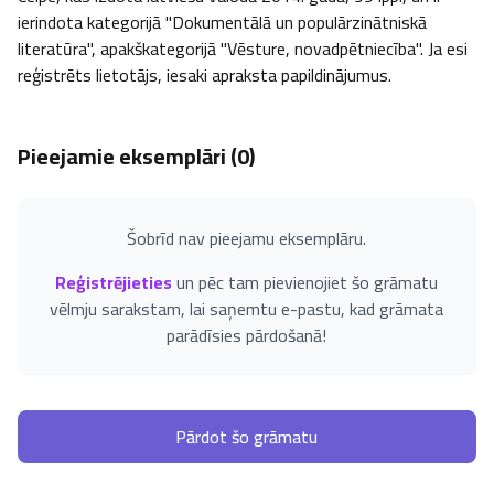
ierindota kategorijā "Dokumentālā un populārzinātniskā 
literatūra", apakškategorijā "Vēsture, novadpētniecība". Ja esi 
reģistrēts lietotājs, iesaki apraksta papildinājumus.
Pieejamie eksemplāri (
0
)
Šobrīd nav pieejamu eksemplāru.
Reģistrējieties
un pēc tam pievienojiet šo grāmatu
vēlmju sarakstam, lai saņemtu e-pastu, kad grāmata
parādīsies pārdošanā!
Pārdot šo grāmatu