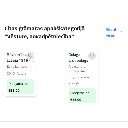
Citas grāmatas apakškategorijā
Skatīt
"Vēsture, novadpētniecība"
visas
Būvniecība
Gulaga
Latvijā 1919 -
archipelags
2018, 3.sējums
Jānis Lancers
Aleksandrs
Solžeņicins
2018
,
Autors
1974
,
Grāmatu
draugs
Pieejama no
€
35.00
Pieejama no
€
25.00