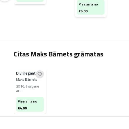
Pieejama no
€
5.00
Citas Maks Bārnets grāmatas
Divi negantnieki
Maks Bārnets
2016
,
Zvaigzne
ABC
Pieejama no
€
4.00