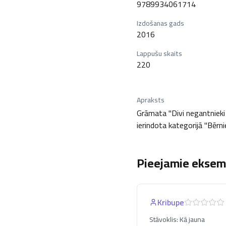
9789934061714
Izdošanas gads
2016
Lappušu skaits
220
Apraksts
Grāmata "Divi negantnieki 
ierindota kategorijā "Bērni
Pieejamie eksemp
Kribupe
Stāvoklis:
Kā jauna