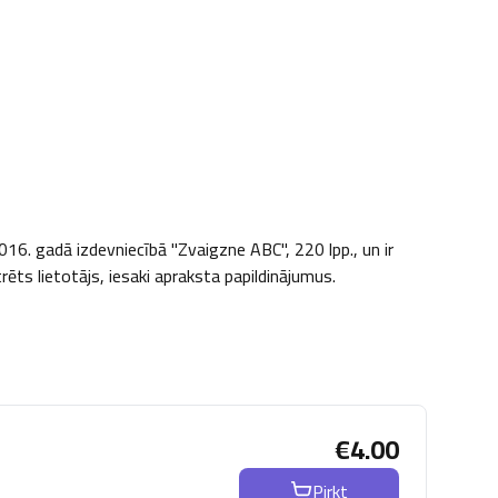
16. gadā izdevniecībā "Zvaigzne ABC", 220 lpp., un ir 
trēts lietotājs, iesaki apraksta papildinājumus.
€
4.00
Pirkt