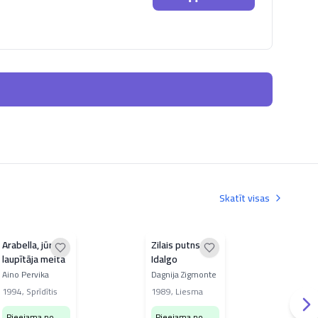
Skatīt visas
Arabella, jūras
Zilais putns
Har
laupītāja meita
Idalgo
Rudī
Aino Pervika
Dagnija Zigmonte
202
1994
,
Sprīdītis
1989
,
Liesma
Pi
Pieejama no
Pieejama no