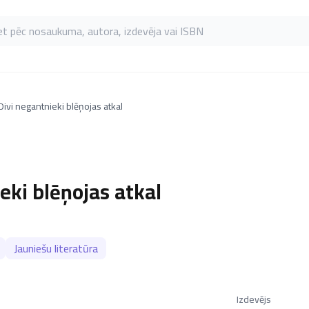
as pēc nosaukuma, autora, izdevēja vai ISBN
Divi negantnieki blēņojas atkal
eki blēņojas atkal
Jauniešu literatūra
Izdevējs