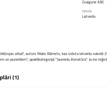
Zvaigzne ABC
Valoda
Latviešu
blēņojas atkal", autors Maks Bārnets, kas izdota latviešu valodā 20
em un jauniešiem", apakškategorijā "Jauniešu literatūra". Ja esi reģis
lāri (
1
)