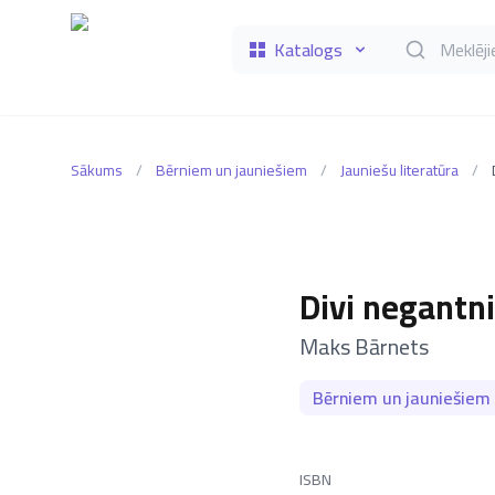
Katalogs
Meklēt grāmat
Sākums
/
Bērniem un jauniešiem
/
Jauniešu literatūra
/
Divi negantni
–
Maks Bārnets
Bērniem un jauniešiem
ISBN