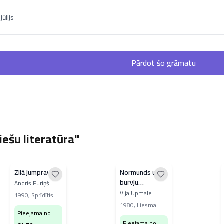
jūlijs
Pārdot šo grāmatu
ešu literatūra"
Zilā jumprava
Normunds un
burvju
Andris Puriņš
mākslinieks
Vija Upmale
1990
,
Sprīdītis
Niko
1980
,
Liesma
Pieejama no
Pieejama no