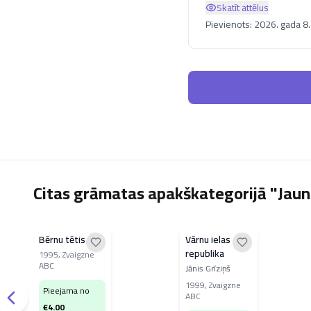
Skatīt attēlus
Pievienots:
2026. gada 8. 
Citas grāmatas apakškategorijā "Jauni
Bērnu tētis
Vārnu ielas
republika
1995
,
Zvaigzne
ABC
Jānis Grīziņš
1999
,
Zvaigzne
Pieejama no
ABC
€
4.00