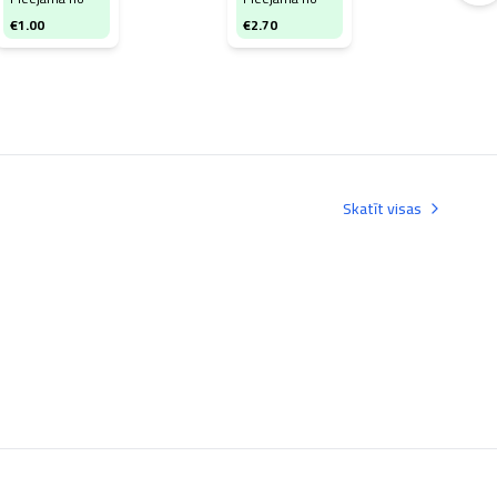
€
6
€
1.00
€
2.70
Skatīt visas