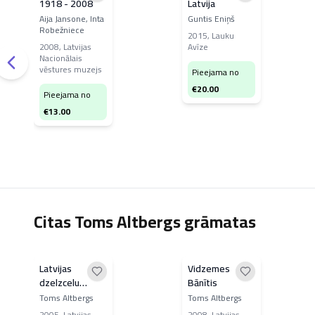
1918 - 2008
Latvija
Aija Jansone, Inta
Guntis Eniņš
Robežniece
2015
,
Lauku
2008
,
Latvijas
Avīze
Nacionālais
vēstures muzejs
Pieejama no
€
20.00
Pieejama no
€
13.00
Citas Toms Altbergs grāmatas
Latvijas
Vidzemes
dzelzcelu
Bānītis
lokomotives.
Toms Altbergs
Toms Altbergs
2005
,
Latvijas
2008
,
Latvijas