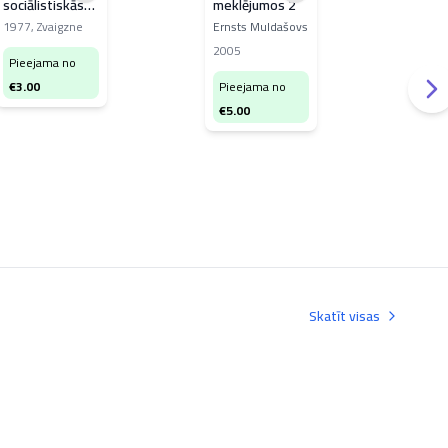
sociālistiskās
meklējumos 2
Kris
revolūcijas 60.
1977
,
Zvaigzne
Ernsts Muldašovs
200
gadadienai un
info
2005
Pieejama no
cen
Padomju
Latvijas 37.
€
3.00
Pieejama no
Pi
gadskārtai
€
5.00
€
8
veltītie
Dziesmu svētki
Skatīt visas