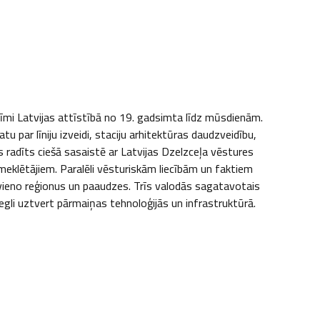
zīmi Latvijas attīstībā no 19. gadsimta līdz mūsdienām. 
par līniju izveidi, staciju arhitektūras daudzveidību, 
radīts ciešā sasaistē ar Latvijas Dzelzceļa vēstures 
klētājiem. Paralēli vēsturiskām liecībām un faktiem 
avieno reģionus un paaudzes. Trīs valodās sagatavotais 
li uztvert pārmaiņas tehnoloģijās un infrastruktūrā. 