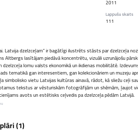
2011
Lappušu skaits
111
i. Latvija dzelzceļam” ir bagātīgi ilustrēts stāsts par dzelzceļa no
Altbergs lasītājam piedāvā koncentrētu, vizuāli uzrunājošu pārskatu 
n dzelzceļa lomu valsts ekonomikā un ikdienas mobilitātē. Izdevums 
ads tematikā gan interesentiem, gan kolekcionāriem un muzeju apme
 simbolisko vietu Latvijas kultūras ainavā, rādot, kā sliežu ceļi s
otamus tekstus ar vēsturiskām fotogrāfijām un shēmām, ļaujot vieg
r cienījams avots un estētisks ceļvedis pa dzelzceļa pēdām Latvijā.
bu
lāri (
1
)