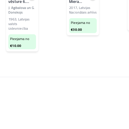
vēsture 6.
Miera
klasei
konferencē
J. Agibalova un G.
2017
,
Latvijas
Donskojs
Nacionālais arhīvs
1919 gadā
1963
,
Latvijas
Pieejama no
valsts
izdevniecība
€
30.00
Pieejama no
€
10.00