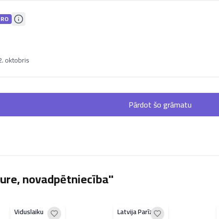
PRO
. oktobris
Pārdot šo grāmatu
ure, novadpētniecība"
Viduslaiku
Latvija Parīzes