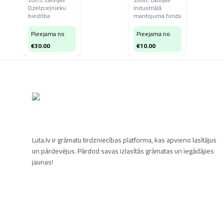
Dzelzceļnieku
Industriālā
biedrība
mantojuma fonds
Pieejama no
Pieejama no
€
30.00
€
10.00
Luta.lv ir grāmatu tirdzniecības platforma, kas apvieno lasītājus
un pārdevējus. Pārdod savas izlasītās grāmatas un iegādājies
jaunas!