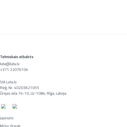
Tehniskais atbalsts
luta@luta.lv
+371 22076104
SIA Luta.lv
Reģ. Nr. 40203621055
Ūnijas iela 74-10, LV-1084, Rīga, Latvija
Jaunumi
Mūsu draugi