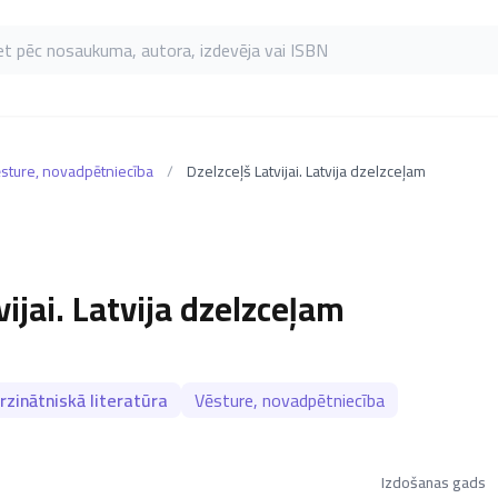
as pēc nosaukuma, autora, izdevēja vai ISBN
sture, novadpētniecība
/
Dzelzceļš Latvijai. Latvija dzelzceļam
vijai. Latvija dzelzceļam
zinātniskā literatūra
Vēsture, novadpētniecība
Izdošanas gads