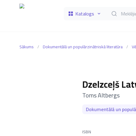
Katalogs
Meklēt grāmat
Sākums
/
Dokumentālā un populārzinātniskā literatūra
/
Vē
Dzelzceļš Lat
–
Toms Altbergs
Dokumentālā un populār
ISBN