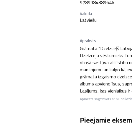
9789984389646
Valoda
Latviešu
Apraksts
Grāmata “Dzelzceļš Latvija
Dzelzceļa vēsturnieks Toms 
ritošā sastāva attīstību u
mantojumu un kalpo kā iev
grāmata izgaismo dzelzceļa
albums apvieno īsus, sapr
Lasījums, kas vienlaikus i
Apraksts sagatavots ar MI palīdzī
Pieejamie eksemp