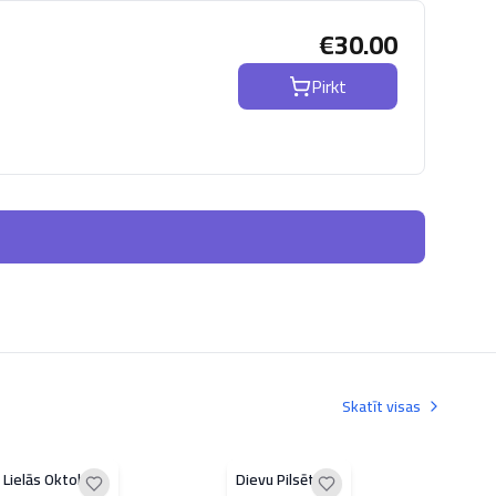
€
30.00
Pirkt
Skatīt visas
Lielās Oktobra
Dievu Pilsētas
Kar