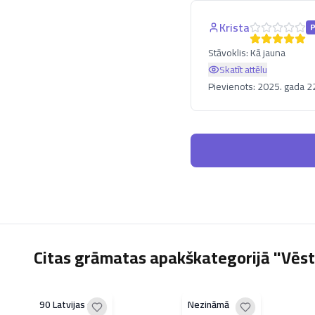
Krista
Stāvoklis:
Kā jauna
Skatīt attēlu
Pievienots:
2025. gada 22
Citas grāmatas apakškategorijā "Vēst
90 Latvijas gadi
Nezināmā