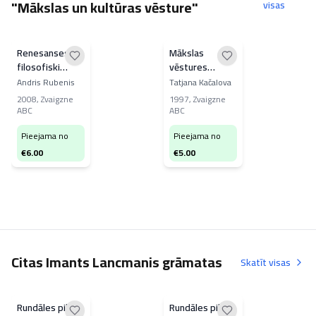
"Mākslas un kultūras vēsture"
visas
Renesanses
Mākslas
filosofiski
vēstures
maģiskais
pamati II
Andris Rubenis
Tatjana Kačalova
reālisms
2008
,
Zvaigzne
1997
,
Zvaigzne
ABC
ABC
Pieejama no
Pieejama no
€
6.00
€
5.00
Citas Imants Lancmanis grāmatas
Skatīt visas
Rundāles pils
Rundāles pils