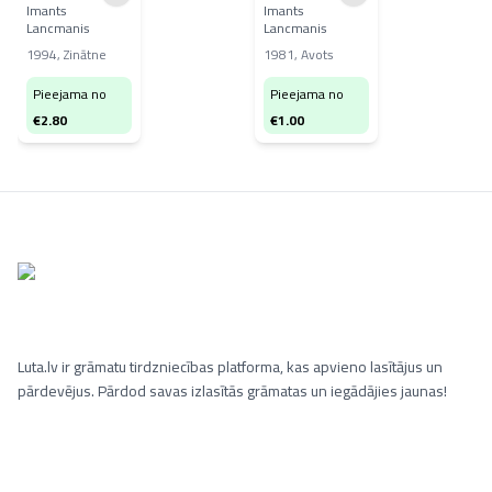
Imants
Imants
Lancmanis
Lancmanis
1994
,
Zinātne
1981
,
Avots
Pieejama no
Pieejama no
€
2.80
€
1.00
Luta.lv ir grāmatu tirdzniecības platforma, kas apvieno lasītājus un
pārdevējus. Pārdod savas izlasītās grāmatas un iegādājies jaunas!