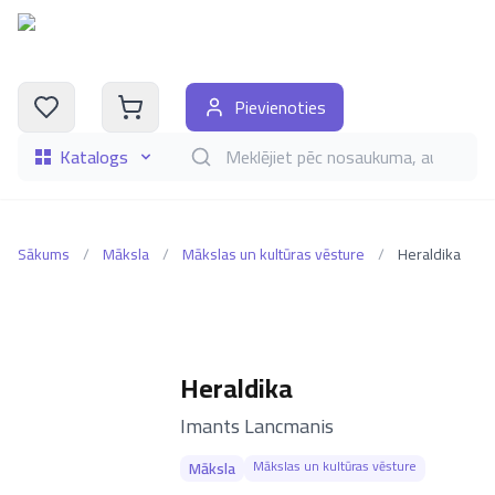
Pievienoties
Katalogs
Meklēt grāmatas pēc nosaukuma, autora, i
Sākums
/
Māksla
/
Mākslas un kultūras vēsture
/
Heraldika
Heraldika
–
Imants Lancmanis
Mākslas un kultūras vēsture
Māksla