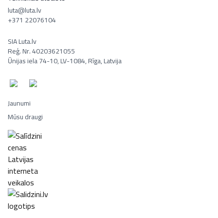
luta@luta.lv
+371 22076104
SIA Luta.lv
Reģ. Nr. 40203621055
Ūnijas iela 74-10, LV-1084, Rīga, Latvija
Jaunumi
Mūsu draugi
Portatīvie datori, Smaržas, Mēbeles, Ledusskapji, Lego, Velosipēd