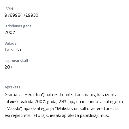
ISBN
9789984729930
Izdošanas gads
2007
Valoda
Latviešu
Lappušu skaits
287
Apraksts
Grāmata "Heraldika", autors Imants Lancmanis, kas izdota 
latviešu valodā 2007. gadā, 287 lpp., un ir ierindota kategorijā 
"Māksla", apakškategorijā "Mākslas un kultūras vēsture". Ja 
esi reģistrēts lietotājs, iesaki apraksta papildinājumus.