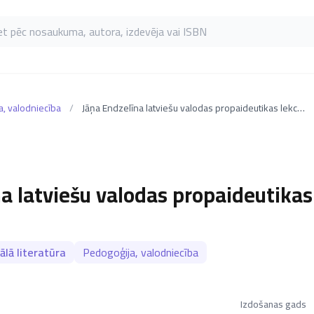
as pēc nosaukuma, autora, izdevēja vai ISBN
a, valodniecība
/
Jāņa Endzelīna latviešu valodas propaideutikas lekciju kurss
a latviešu valodas propaideutikas 
ālā literatūra
Pedogoģija, valodniecība
Izdošanas gads