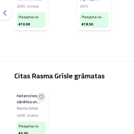
valodas
2000
,
Jumava
2005
Ziemeļrietumvidzemes
izloksnēs
Pieejama no
Pieejama no
€
10.00
€
18.50
Citas Rasma Grīsle grāmatas
Heterotonu
vārdnīca un
heterotonijas
Rasma Grīsle
pētījumi
2008
,
Zinātne
Pieejama no
€
5.00