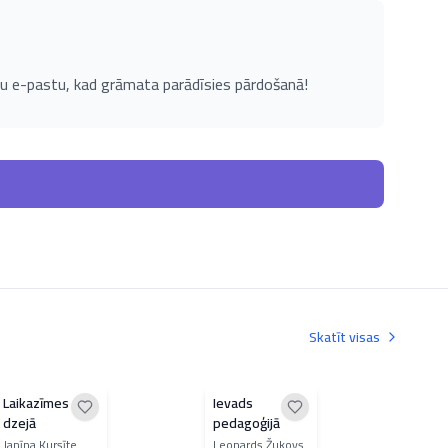
u e-pastu, kad grāmata parādīsies pārdošanā!
Skatīt visas
Laikazīmes
Ievads
Bez
dzejā
pedagoģijā
mask
Janīna Kursīte
Leonards Žukovs
Andr