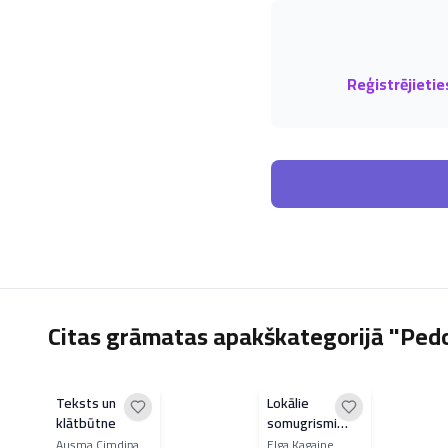
Reģistrējietie
Citas grāmatas apakškategorijā "Pedo
Teksts un
Lokālie
klātbūtne
somugrismi
latviešu
Ausma Cimdiņa
Elga Kagaine