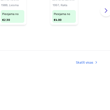
1988
,
Liesma
1997
,
RaKa
199
nam
Pieejama no
Pieejama no
Pi
€
2.30
€
4.00
€
2
Skatīt visas