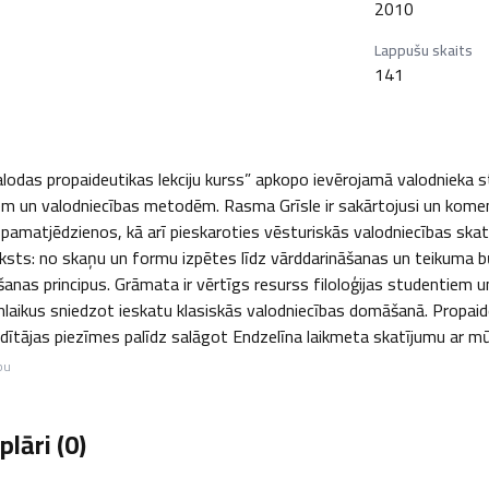
2010
Lappušu skaits
141
alodas propaideutikas lekciju kurss” apkopo ievērojamā valodnieka st
 un valodniecības metodēm. Rasma Grīsle ir sakārtojusi un komentēj
pamatjēdzienos, kā arī pieskaroties vēsturiskās valodniecības skat
aksts: no skaņu un formu izpētes līdz vārddarināšanas un teikuma bū
anas principus. Grāmata ir vērtīgs resurss filoloģijas studentiem un
enlaikus sniedzot ieskatu klasiskās valodniecības domāšanā. Propai
ītājas piezīmes palīdz salāgot Endzelīna laikmeta skatījumu ar mūs
bu
lāri (
0
)