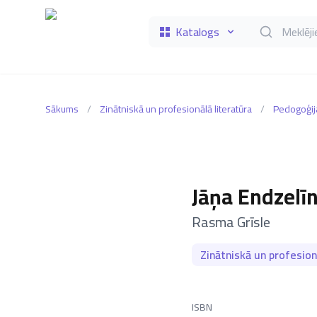
Katalogs
Meklēt grāmat
Sākums
/
Zinātniskā un profesionālā literatūra
/
Pedogoģij
Jāņa Endzelīn
–
Rasma Grīsle
Zinātniskā un profesion
ISBN