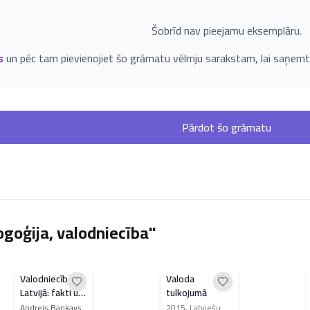
Šobrīd nav pieejamu eksemplāru.
s
un pēc tam pievienojiet šo grāmatu vēlmju sarakstam, lai saņemt
Pārdot šo grāmatu
goģija, valodniecība"
Valodniecība
Valoda
Latvijā: fakti un
tulkojumā
biogrāfijas
Andrejs Bankavs
2015
,
Latviešu