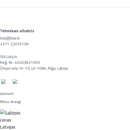
Tehniskais atbalsts
luta@luta.lv
+371 22076104
SIA Luta.lv
Reģ. Nr. 40203621055
Ūnijas iela 74-10, LV-1084, Rīga, Latvija
Jaunumi
Mūsu draugi