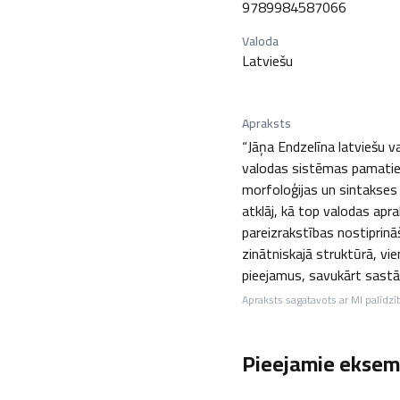
9789984587066
Valoda
Latviešu
Apraksts
“Jāņa Endzelīna latviešu v
valodas sistēmas pamatiem
morfoloģijas un sintakses 
atklāj, kā top valodas apr
pareizrakstības nostiprināš
zinātniskajā struktūrā, vi
pieejamus, savukārt sastād
Apraksts sagatavots ar MI palīdzī
Pieejamie eksemp