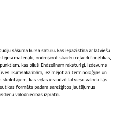
udiju sākuma kursa saturu, kas iepazīstina ar latviešu 
usi materiālu, nodrošinot skaidru ceļvedi fonētikas, 
punktiem, kas bijuši Endzelīnam raksturīgi. Izdevums 
ves likumsakarībām, iezīmējot arī terminoloģijas un 
 skolotājiem, kas vēlas ieraudzīt latviešu valodu tās 
deutikas formāts padara sarežģītos jautājumus 
dienu valodniecības izpratni.