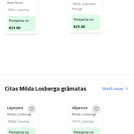
Ieva Roze
1946
,
Grāmatu
draugs
1991
,
Liesma
Pieejama no
Pieejama no
€
25.00
€
23.00
Citas Milda Losberga grāmatas
Skatīt visas
Lepnums
Vējaroze
Milda Losberga
Milda Losberga
1966
,
Liesma
1973
,
Liesma
Pieejama no
Pieejama no