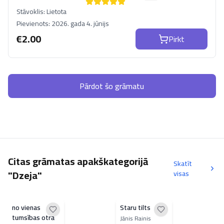
Stāvoklis:
Lietota
Pievienots:
2026. gada 4. jūnijs
€
2.00
Pirkt
Pārdot šo grāmatu
Citas grāmatas apakškategorijā
Skatīt
"Dzeja"
visas
no vienas
Staru tilts
tumsības otrā
Jānis Rainis