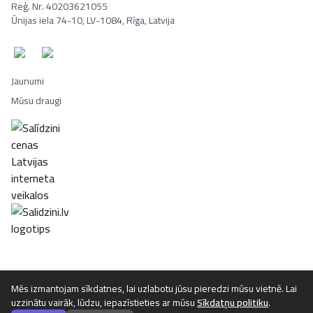
Reģ. Nr. 40203621055
Ūnijas iela 74-10, LV-1084, Rīga, Latvija
Jaunumi
Mūsu draugi
Portatīvie datori, Smaržas, Mēbeles, Ledusskapji, Lego, Velosipēd
Mēs izmantojam sīkdatnes, lai uzlabotu jūsu pieredzi mūsu vietnē. Lai
uzzinātu vairāk, lūdzu, iepazīstieties ar mūsu
Sīkdatņu politiku
.
©
2026
Luta.lv. Visas tiesības aizsargātas.