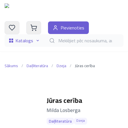
Pievienoties
Katalogs
Meklēt grāmatas pēc nosaukuma, autora, i
Sākums
/
Daiļliteratūra
/
Dzeja
/
Jūras cerība
Jūras cerība
–
Milda Losberga
Dzeja
Daiļliteratūra