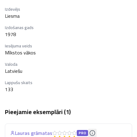
Izdevējs
Liesma
Izdošanas gads
1978
Iesējuma veids
Mīkstos vākos
Valoda
Latviešu
Lappušu skaits
133
Pieejamie eksemplāri (
1
)
Lauras grāmatas
PRO