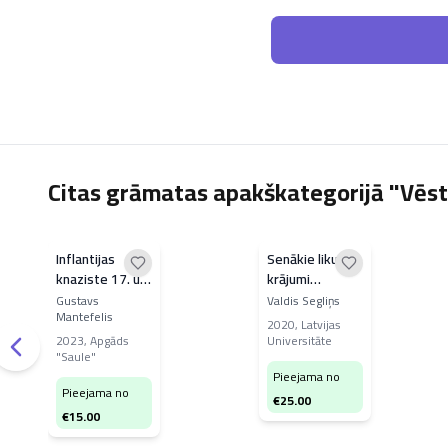
Citas grāmatas apakškategorijā "Vēst
Inflantijas
Senākie likumu
knaziste 17. un
krājumi
18.gadsimtā.
ķilrakstos no
Gustavs
Valdis Segliņs
Mantefelis
Tā
Urukagina līdz
2020
,
Latvijas
ievērojamāko
Hammurapi
2023
,
Apgāds
Universitāte
"Saule"
personu
Pieejama no
saraksts
Pieejama no
€
25.00
€
15.00