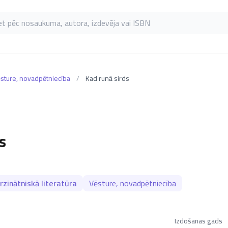
as pēc nosaukuma, autora, izdevēja vai ISBN
sture, novadpētniecība
/
Kad runā sirds
s
zinātniskā literatūra
Vēsture, novadpētniecība
Izdošanas gads