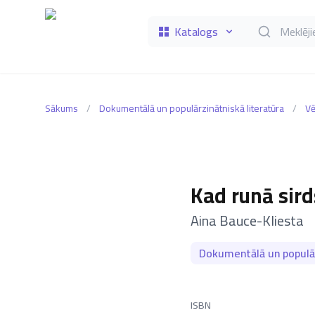
Katalogs
Meklēt grāmat
Sākums
/
Dokumentālā un populārzinātniskā literatūra
/
Vē
Kad runā sird
–
Aina Bauce-Kliesta
Dokumentālā un populār
ISBN