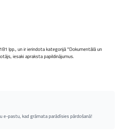
81 lpp., un ir ierindota kategorijā "Dokumentālā un 
totājs, iesaki apraksta papildinājumus.
u e-pastu, kad grāmata parādīsies pārdošanā!