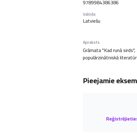
9789984386386
Valoda
Latviešu
Apraksts
Grāmata "Kad runā sirds", 
populārzinātniskā literatūr
Pieejamie eksemp
Reģistrējietie