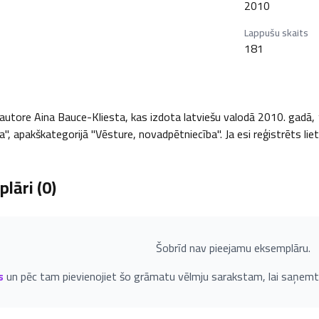
2010
Lappušu skaits
181
autore Aina Bauce-Kliesta, kas izdota latviešu valodā 2010. gadā, 1
a", apakškategorijā "Vēsture, novadpētniecība". Ja esi reģistrēts lie
lāri (
0
)
Šobrīd nav pieejamu eksemplāru.
s
un pēc tam pievienojiet šo grāmatu vēlmju sarakstam, lai saņemt