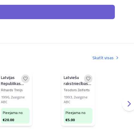
Skatīt visas
Latvijas
Latviešu
Jel
Republikas
rakstniecības
ģim
prese
vēsture
dzī
Rihards Treijs
Teodors Zeiferts
Gint
viņ
1996
,
Zvaigzne
1993
,
Zvaigzne
201
Latv
ABC
ABC
Tipo
Pieejama no
Pieejama no
Pi
€
20.00
€
5.00
€
1