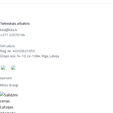
Tehniskais atbalsts
luta@luta.lv
+371 22076104
SIA Luta.lv
Reģ. Nr. 40203621055
Ūnijas iela 74-10, LV-1084, Rīga, Latvija
Jaunumi
Mūsu draugi