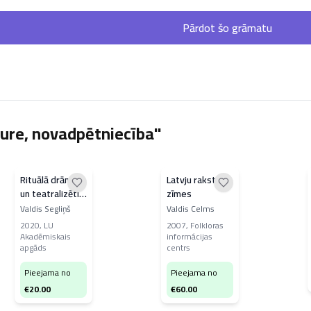
Pārdot šo grāmatu
ure, novadpētniecība"
Rituālā drāma
Latvju raksts un
un teatralizēti
zīmes
uzvedumi
Valdis Segliņš
Valdis Celms
senajā Egģiptē
2020
,
LU
2007
,
Folkloras
Akadēmiskais
informácijas
apgāds
centrs
Pieejama no
Pieejama no
€
20.00
€
60.00