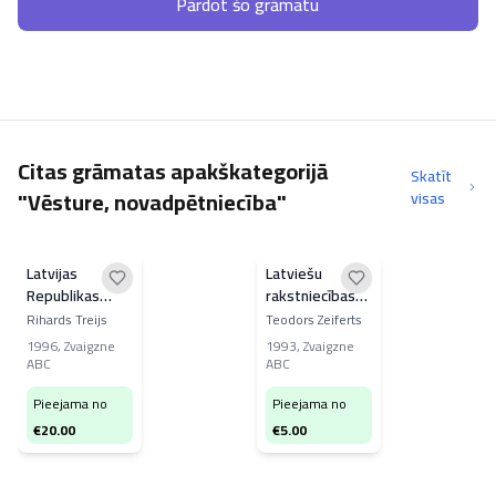
Pārdot šo grāmatu
Citas grāmatas apakškategorijā
Skatīt
"Vēsture, novadpētniecība"
visas
Latvijas
Latviešu
Republikas
rakstniecības
prese
vēsture
Rihards Treijs
Teodors Zeiferts
1996
,
Zvaigzne
1993
,
Zvaigzne
ABC
ABC
Pieejama no
Pieejama no
€
20.00
€
5.00