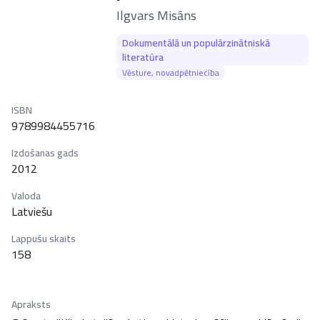
–
Ilgvars Misāns
Dokumentālā un populārzinātniskā
literatūra
Vēsture, novadpētniecība
ISBN
9789984455716
Izdošanas gads
2012
Valoda
Latviešu
Lappušu skaits
158
Apraksts