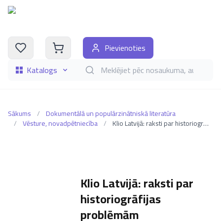
Pievienoties
Katalogs
Meklēt grāmatas pēc nosaukuma, autora, i
Sākums
/
Dokumentālā un populārzinātniskā literatūra
/
Vēsture, novadpētniecība
/
Klio Latvijā: raksti par historiogrāfijas problēmām
Klio Latvijā: raksti par
historiogrāfijas
problēmām