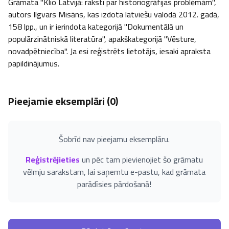
Grāmata "Klio Latvijā: raksti par historiogrāfijas problēmām", 
autors Ilgvars Misāns, kas izdota latviešu valodā 2012. gadā, 
158 lpp., un ir ierindota kategorijā "Dokumentālā un 
populārzinātniskā literatūra", apakškategorijā "Vēsture, 
novadpētniecība". Ja esi reģistrēts lietotājs, iesaki apraksta 
papildinājumus.
Pieejamie eksemplāri (
0
)
Šobrīd nav pieejamu eksemplāru.
Reģistrējieties
un pēc tam pievienojiet šo grāmatu
vēlmju sarakstam, lai saņemtu e-pastu, kad grāmata
parādīsies pārdošanā!