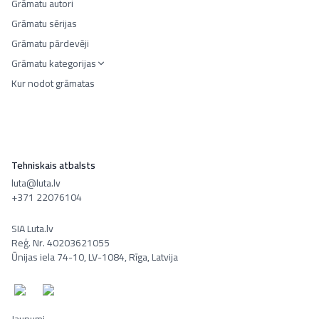
Grāmatu autori
Grāmatu sērijas
Grāmatu pārdevēji
Grāmatu kategorijas
Kur nodot grāmatas
Tehniskais atbalsts
luta@luta.lv
+371 22076104
SIA Luta.lv
Reģ. Nr. 40203621055
Ūnijas iela 74-10, LV-1084, Rīga, Latvija