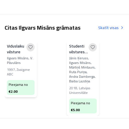
Citas Ilgvars Misāns grāmatas
Skatīt visas
Viduslaiku
Studenti
vēsture
vēstures
zinātnē
Ilgvars Misāns, V.
Jānis Ķeruss,
Pāvulāns
Ilgvars Misāns,
Mārtiņš Mintaurs,
1997
,
Zvaigzne
Ruta Puriņa,
ABC
Andra Damberga,
Baiba Lazdiņa
Pieejama no
2018
,
Latvijas
€
2.00
Universitāte
Pieejama no
€
5.00