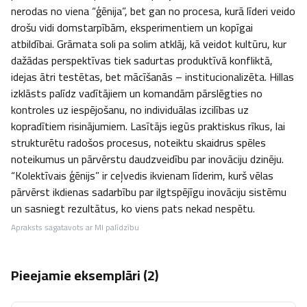
nerodas no viena “ģēnija”, bet gan no procesa, kurā līderi veido 
drošu vidi domstarpībām, eksperimentiem un kopīgai 
atbildībai. Grāmata soli pa solim atklāj, kā veidot kultūru, kur 
dažādas perspektīvas tiek sadurtas produktīvā konfliktā, 
idejas ātri testētas, bet mācīšanās – institucionalizēta. Hillas 
izklāsts palīdz vadītājiem un komandām pārslēgties no 
kontroles uz iespējošanu, no individuālas izcilības uz 
kopradītiem risinājumiem. Lasītājs iegūs praktiskus rīkus, lai 
strukturētu radošos procesus, noteiktu skaidrus spēles 
noteikumus un pārvērstu daudzveidību par inovāciju dzinēju. 
“Kolektīvais ģēnijs” ir ceļvedis ikvienam līderim, kurš vēlas 
pārvērst ikdienas sadarbību par ilgtspējīgu inovāciju sistēmu 
un sasniegt rezultātus, ko viens pats nekad nespētu.
Apraksts sagatavots ar MI palīdzību
Pieejamie eksemplāri (
2
)