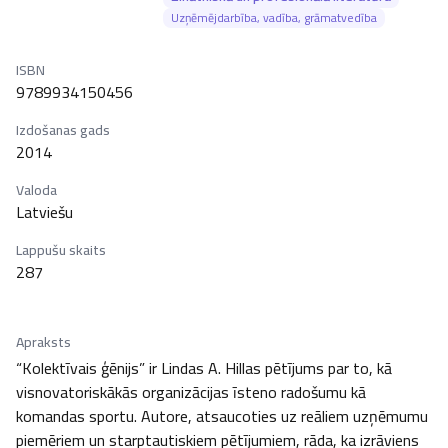
Uzņēmējdarbība, vadība, grāmatvedība
ISBN
9789934150456
Izdošanas gads
2014
Valoda
Latviešu
Lappušu skaits
287
Apraksts
“Kolektīvais ģēnijs” ir Lindas A. Hillas pētījums par to, kā 
visnovatoriskākās organizācijas īsteno radošumu kā 
komandas sportu. Autore, atsaucoties uz reāliem uzņēmumu 
piemēriem un starptautiskiem pētījumiem, rāda, ka izrāviens 