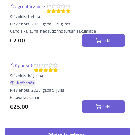
agrisdarznieks
Stāvoklis:
Lietota
Pievienots:
2025. gada 3. augusts
Gandīz kā jauna, nedaudz "nogurusi" sākumlapa.
€
2.00
Pirkt
AgneseG
Stāvoklis:
Kā jauna
Skatīt attēlu
Pievienots:
2026. gada 9. jūlijs
Gatava lasīšanai
€
25.00
Pirkt