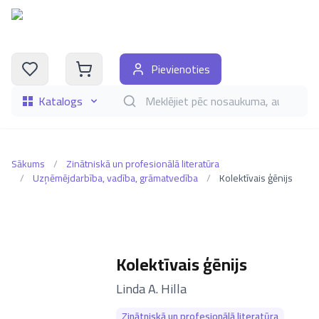
Pievienoties
Katalogs
Meklēt grāmatas pēc nosaukuma, autora, i
Sākums
/
Zinātniskā un profesionālā literatūra
/
Uzņēmējdarbība, vadība, grāmatvedība
/
Kolektīvais ģēnijs
Kolektīvais ģēnijs
–
Linda A. Hilla
Zinātniskā un profesionālā literatūra