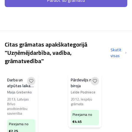
Pārdot šo grāmatu
Citas grāmatas apakškategorijā
Skatīt
"Uzņēmējdarbība, vadība,
visas
grāmatvedība"
Darba un
Pārdevējs no
atpūtas laika
biroja
uzskaite un
Maija Grebenko
Lelde Podniece
apmaksa
2013
,
Latvijas
2012
,
Iespēju
Brīvo
grāmata
arodbiedrību
savienība
Pieejama no
€
4.45
Pieejama no
€
2.25