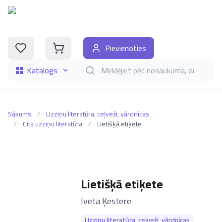
Pievienoties
Katalogs
Meklēt grāmatas pēc nosaukuma, autora, i
Sākums
/
Uzziņu literatūra, ceļveži, vārdnīcas
/
Cita uzziņu literatūra
/
Lietišķā etiķete
Lietišķā etiķete
–
Iveta Ķestere
Uzziņu literatūra, ceļveži, vārdnīcas