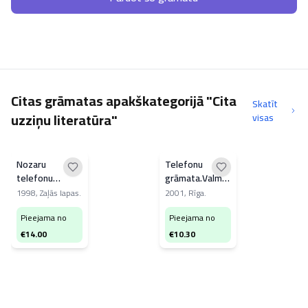
Citas grāmatas apakškategorijā "Cita
Skatīt
uzziņu literatūra"
visas
Nozaru
Telefonu
telefonu
grāmata.Valmiera,Mazsalaca.Rūjie
grāmata.Rīga.Rīgas
raj. 2001/02.g
1998
,
Zaļās lapas.
2001
,
Rīga.
raj. Jūrmala. '98.
Pieejama no
Pieejama no
€
14.00
€
10.30