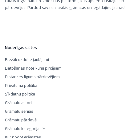
Luta.lv ir grāmatu tirdzniecības platforma, kas apvieno lasītājus un
pārdevējus. Pārdod savas izlasītās grāmatas un iegādājies jaunas!
Noderīgas saites
Biežāk uzdotie jautājumi
Lietošanas noteikumi pircējiem
Distances līgums pārdevējiem
Privātuma politika
Sīkdatņu politika
Grāmatu autori
Grāmatu sērijas
Grāmatu pārdevēji
Grāmatu kategorijas
Kur nodot grāmatas