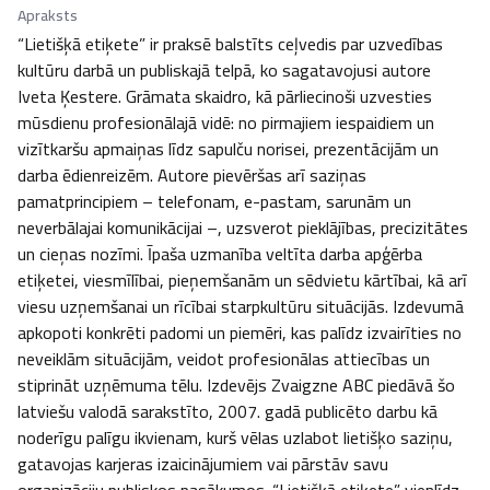
Apraksts
“Lietišķā etiķete” ir praksē balstīts ceļvedis par uzvedības 
kultūru darbā un publiskajā telpā, ko sagatavojusi autore 
Iveta Ķestere. Grāmata skaidro, kā pārliecinoši uzvesties 
mūsdienu profesionālajā vidē: no pirmajiem iespaidiem un 
vizītkaršu apmaiņas līdz sapulču norisei, prezentācijām un 
darba ēdienreizēm. Autore pievēršas arī saziņas 
pamatprincipiem – telefonam, e-pastam, sarunām un 
neverbālajai komunikācijai –, uzsverot pieklājības, precizitātes 
un cieņas nozīmi. Īpaša uzmanība veltīta darba apģērba 
etiķetei, viesmīlībai, pieņemšanām un sēdvietu kārtībai, kā arī 
viesu uzņemšanai un rīcībai starpkultūru situācijās. Izdevumā 
apkopoti konkrēti padomi un piemēri, kas palīdz izvairīties no 
neveiklām situācijām, veidot profesionālas attiecības un 
stiprināt uzņēmuma tēlu. Izdevējs Zvaigzne ABC piedāvā šo 
latviešu valodā sarakstīto, 2007. gadā publicēto darbu kā 
noderīgu palīgu ikvienam, kurš vēlas uzlabot lietišķo saziņu, 
gatavojas karjeras izaicinājumiem vai pārstāv savu 