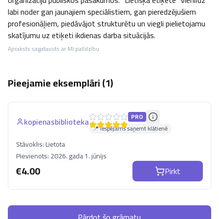
organizāciju publiskos pasākumos. “Lietišķā etiķete” vienlīdz 
labi noder gan jaunajiem speciālistiem, gan pieredzējušiem 
profesionāļiem, piedāvājot strukturētu un viegli pielietojamu 
skatījumu uz etiķeti ikdienas darba situācijās.
Apraksts sagatavots ar MI palīdzību
Pieejamie eksemplāri (
1
)
PRO
kopienasbiblioteka
📍 Iespējams saņemt klātienē
Stāvoklis:
Lietota
Pievienots:
2026. gada 1. jūnijs
€
4.00
Pirkt
Pārdot šo grāmatu