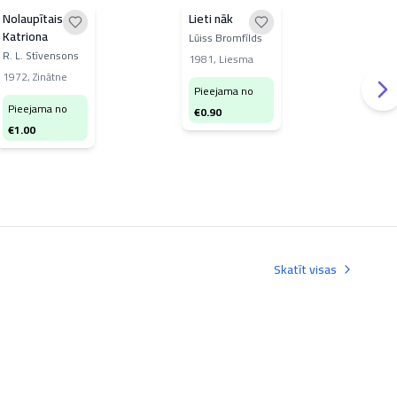
Nolaupītais.
Lieti nāk
Sap
Katriona
Hei
Lūiss Bromfīlds
R. L. Stīvensons
Moni
1981
,
Liesma
1972
,
Zinātne
201
Pieejama no
Avīz
Pieejama no
€
0.90
Pi
€
1.00
€
3
Skatīt visas