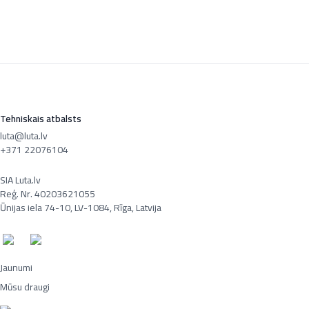
Tehniskais atbalsts
luta@luta.lv
+371 22076104
SIA Luta.lv
Reģ. Nr. 40203621055
Ūnijas iela 74-10, LV-1084, Rīga, Latvija
Jaunumi
Mūsu draugi