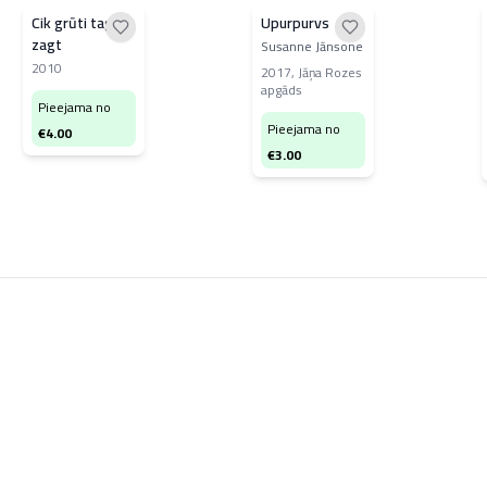
Cik grūti tagad
Upurpurvs
zagt
Susanne Jānsone
2010
2017
,
Jāņa Rozes
apgāds
Pieejama no
Pieejama no
€
4.00
€
3.00