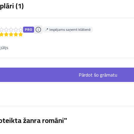
lāri (
1
)
PRO
📍 Iespējams saņemt klātienē
jūlijs
Pārdot šo grāmatu
oteikta žanra romāni"