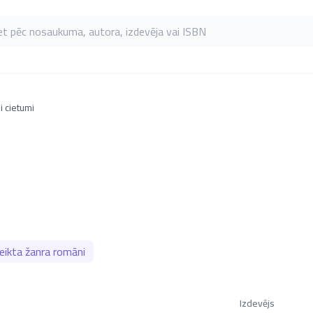
as pēc nosaukuma, autora, izdevēja vai ISBN
 cietumi
ikta žanra romāni
Izdevējs