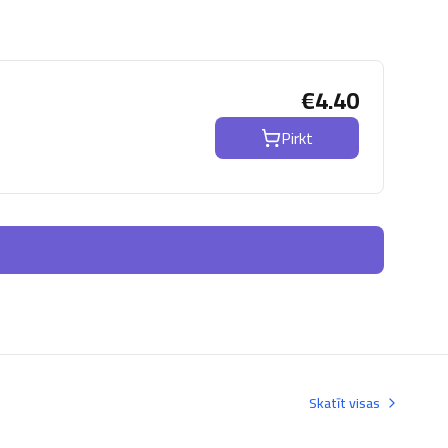
€
4.40
Pirkt
Skatīt visas