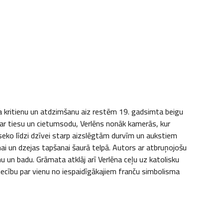
a kritienu un atdzimšanu aiz restēm 19. gadsimta beigu 
ar tiesu un cietumsodu, Verlēns nonāk kamerās, kur 
s seko līdzi dzīvei starp aizslēgtām durvīm un aukstiem 
smai un dzejas tapšanai šaurā telpā. Autors ar atbruņojošu 
u un badu. Grāmata atklāj arī Verlēna ceļu uz katolisku 
liecību par vienu no iespaidīgākajiem franču simbolisma 