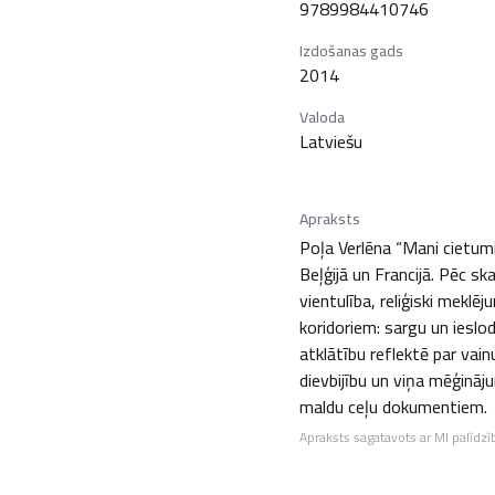
9789984410746
Izdošanas gads
2014
Valoda
Latviešu
Apraksts
Poļa Verlēna “Mani cietumi
Beļģijā un Francijā. Pēc s
vientulība, reliģiski meklē
koridoriem: sargu un ieslod
atklātību reflektē par vain
dievbijību un viņa mēģināju
maldu ceļu dokumentiem.
Apraksts sagatavots ar MI palīdzī