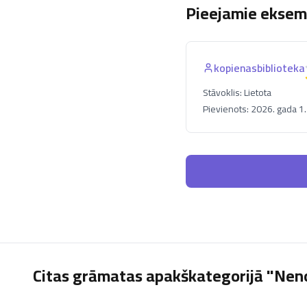
Pieejamie eksemp
kopienasbiblioteka
Stāvoklis:
Lietota
Pievienots:
2026. gada 1. 
Citas grāmatas apakškategorijā "Nen