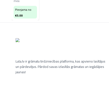
mea
Pieejama no
€
5.00
Luta.lv ir grāmatu tirdzniecības platforma, kas apvieno lasītājus
un pārdevējus. Pārdod savas izlasītās grāmatas un iegādājies
jaunas!