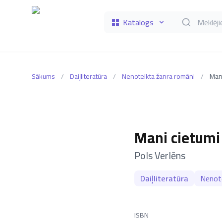
Katalogs
Meklēt grāmat
Sākums
/
Daiļliteratūra
/
Nenoteikta žanra romāni
/
Mani
Mani cietumi
–
Pols Verlēns
Daiļliteratūra
Nenote
ISBN