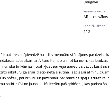
Daugava
Iesējuma veids
Mīkstos vākos
Lappušu skaits
110
” ir autores pašpieredzē balstīts memuāru stāstījums par dzejniek
kandalošās attiecībām ar Artūru Rembo un notikumiem, kas beidzās 
jumi un skarbi ikdienas rituāli kļūst par viņa garīgo pārbaudi. Lasītāj
zīto raksturu galerijai, disciplinētajai rutīnai, sāpīgajai atmiņu plū
u un nožēlu, par brīvību un pazemību, par mākslas spēju izturēt kaun
mu salikt dzīvi no jauna — kā literāru pašizpirkšanu, kas padara šo 
bu