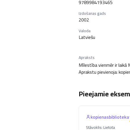
9789984193465
Izdošanas gads
2002
Valoda
Latviešu
Apraksts
Mīlestība vienmēr ir laikā
Aprakstu pievienoja: kopie
Pieejamie eksemp
kopienasbiblioteka
Stāvoklis:
Lietota