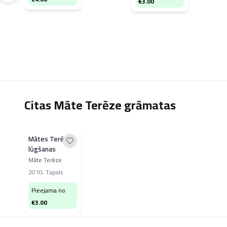
€
3.00
Citas Māte Terēze grāmatas
Mātes Terēzes
lūgšanas
Māte Terēze
2010
,
Tapals
Pieejama no
€
3.00