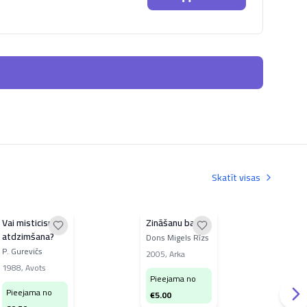
Skatīt visas
Vai misticisma
Zināšanu balss
Ies
atdzimšana?
I. 
Dons Migels Rīzs
Latv
P. Gurevičs
200
2005
,
Arka
ABC
lut
1988
,
Avots
māc
Pieejama no
Pi
spr
Pieejama no
€
5.00
€
5