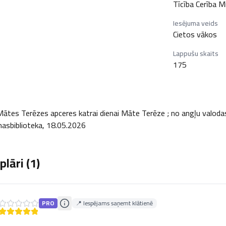
Tīcība Cerība M
Iesējuma veids
Cietos vākos
Lappušu skaits
175
 Mātes Terēzes apceres katrai dienai Māte Terēze ; no angļu valoda
nasbiblioteka, 18.05.2026
lāri (
1
)
PRO
📍 Iespējams saņemt klātienē