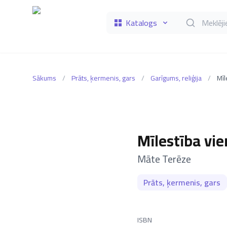
Katalogs
Meklēt grāmat
Sākums
/
Prāts, ķermenis, gars
/
Garīgums, reliģija
/
Mīl
Mīlestība vie
–
Māte Terēze
Prāts, ķermenis, gars
ISBN