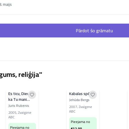
. maijs
Pārdot šo grāmatu
ums, reliģija"
Es ticu, Dievs,
Kabalas spēks
ka Tu mani
Jehūda Bergs
saproti
Juris Rubenis
2007
,
Zvaigzne
ABC
2005
,
Zvaigzne
ABC
Pieejama no
Pieejama no
€
12.00