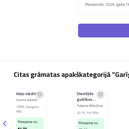
Pievienots:
2026. gada 18
Citas grāmatas apakškategorijā "Garīg
Ideju vārdnīca
Dievišķās
gudrības
Ovens Adikibi
dārgumi
Tatjana Mikušina
1999
,
Zvaigzne
ABC
2016
,
Sol Vita
Pieejama no
Pieejama no
€
4.00