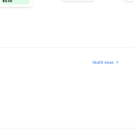
€
0.50
Skatīt visas