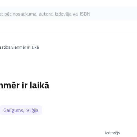
as pēc nosaukuma, autora, izdevēja vai ISBN
estība vienmēr ir laikā
nmēr ir laikā
Garīgums, reliģija
Izdevējs