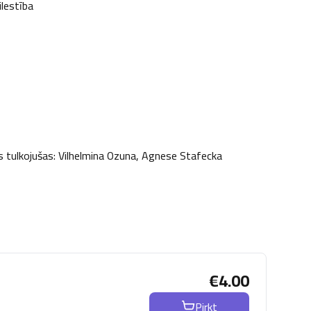
ilestība
s tulkojušas: Vilhelmina Ozuna, Agnese Stafecka

€
4.00
Pirkt