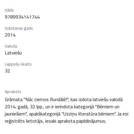
ISBN
9789934141744
Izdošanas gads
2014
Valoda
Latviešu
Lappušu skaits
32
Apraksts
Grāmata "Nāc ciemos Rundālē!", kas izdota latviešu valodā 
2014. gadā, 32 lpp., un ir ierindota kategorijā "Bērniem un 
jauniešiem", apakškategorijā "Uzziņu literatūra bērniem". Ja esi 
reģistrēts lietotājs, iesaki apraksta papildinājumus.