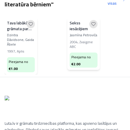
literatūra bērniem"
visas
Tava labākā
Sekss
grāmata par
iesācējiem
Latviju 1
Dzintra
Jasmīna Petroviča
Dāvidsone, Gaida
2004
,
Zvaigzne
Ābele
ABC
1997
,
Aplis
Pieejama no
Pieejama no
€
2.00
€
1.00
Luta.lv ir grāmatu tirdzniecības platforma, kas apvieno lasītājus un
pārdevējus. Pārdod savas izlasītās grāmatas un iegādājies jaunas!