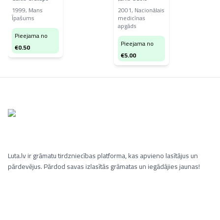
1999
,
Mans
2001
,
Nacionālais
Īpašums
medicīnas
apgāds
Pieejama no
Pieejama no
€
0.50
€
5.00
Luta.lv ir grāmatu tirdzniecības platforma, kas apvieno lasītājus un
pārdevējus. Pārdod savas izlasītās grāmatas un iegādājies jaunas!