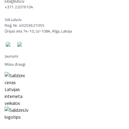
luta@luta.lv
+371 22076104
SIA Luta.lv
Reģ. Nr. 40203621055
Ūnijas iela 74-10, LV-1084, Rīga, Latvija
Jaunumi
Mūsu draugi
Portatīvie datori, Smaržas, Mēbeles, Ledusskapji, Lego, Velosipēd