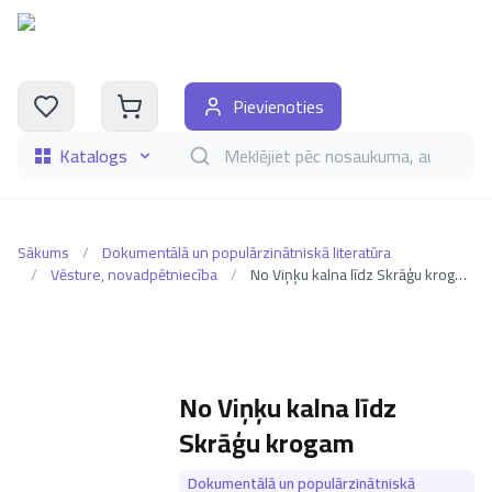
Pievienoties
Katalogs
Meklēt grāmatas pēc nosaukuma, autora, i
Sākums
/
Dokumentālā un populārzinātniskā literatūra
/
Vēsture, novadpētniecība
/
No Viņķu kalna līdz Skrāģu krogam
No Viņķu kalna līdz
Skrāģu krogam
Dokumentālā un populārzinātniskā