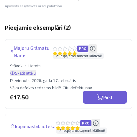
Apraksts sagatavots ar MI palīdzību
Pieejamie eksemplāri (
2
)
Majoru Grāmatu
PRO
Nams
📍 Iespējams saņemt klātienē
Stāvoklis:
Lietota
Skatīt attēlu
Pievienots:
2026. gada 17. februāris
Vāka defekts redzams bildē. Citu defektu nav.
€
17.50
Pirkt
PRO
kopienasbiblioteka
📍 Iespējams saņemt klātienē