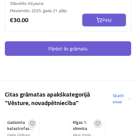
Stāvoklis:
Kā jauna
Pievienots:
2025. gada 21. jūlijs
€
30.00
Pirkt
Pārdot šo grāmatu
Citas grāmatas apakškategorijā
Skatīt
"Vēsture, novadpētniecība"
visas
Gadsimta
Rīgas 1.
katastrofas
slimnīca
Latvijā
Gaitis Grūtups
Jānis Ozols